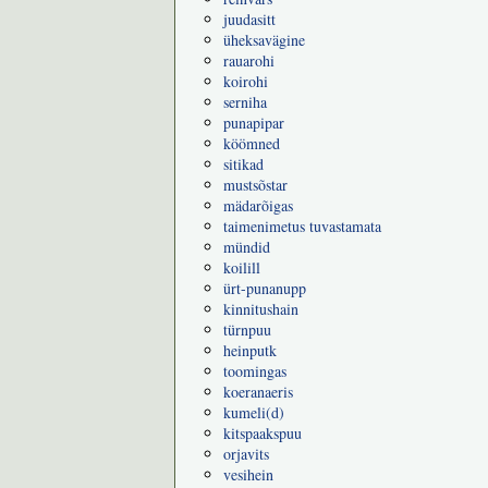
juudasitt
üheksavägine
rauarohi
koirohi
serniha
punapipar
köömned
sitikad
mustsõstar
mädarõigas
taimenimetus tuvastamata
mündid
koilill
ürt-punanupp
kinnitushain
türnpuu
heinputk
toomingas
koeranaeris
kumeli(d)
kitspaakspuu
orjavits
vesihein