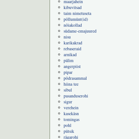
maarjahein
kibuvitsad
taim nimetuseta
põllumünt(id)
nõiakollad
südame-emajuured
nisu
karikakrad
rebaseraid
arnikad
pälim
angerpiist
pipar
põdrasammal
hiina tee
sibul
pasanduserohi
sigur
verehein
kasekäsn
tomingas
pohl
pütsik
rägarohi