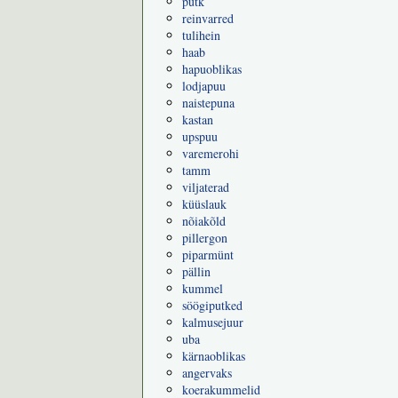
putk
reinvarred
tulihein
haab
hapuoblikas
lodjapuu
naistepuna
kastan
upspuu
varemerohi
tamm
viljaterad
küüslauk
nõiakõld
pillergon
piparmünt
pällin
kummel
söögiputked
kalmusejuur
uba
kärnaoblikas
angervaks
koerakummelid