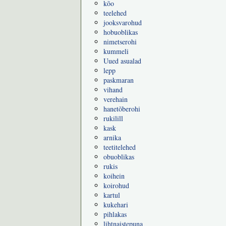
kõo
teelehed
jooksvarohud
hobuoblikas
nimetserohi
kummeli
Uued asualad
lepp
paskmaran
vihand
verehain
hanetõberohi
rukilill
kask
arnika
teetitelehed
obuoblikas
rukis
koihein
koirohud
kartul
kukehari
pihlakas
lihtnaistepuna