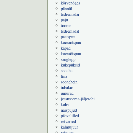
kõrvenõges
pännül
tedremadar
paju
toome
tedremadal
paatspuu
koeraoispuu
käpad
koeraõispuu
sanglepp
kukepüksid
soouba
lina
soonehein
tubakas
umurad
jeesuseema-jäljerohi
kohv
naispujud
päevalilled
reivarred
kalmujuur
reinvars