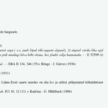
ele haigusele.
8)
sõ aigu ( s.o. juuli lõpul ehk augusti algusel), 2) sügisel värske liha ajal
s pidi muidugi kõva kõht olema, kes jõudis välja kannatada. - -
E 52599 (i)
d. - -
ERA II 134, 346 (35)< Rõuge - J. Gutves (1936)
 (1911)
us. Lääne-Eesti saarte murdes on eha
koi
ja sellest põhjustatud kõhulahtisust
tab.
H I 10, 12 (11) < Kadrina - G. Mühlbach (1896)