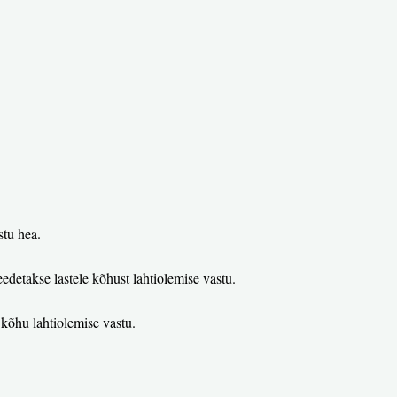
stu hea.
eedetakse lastele kõhust lahtiolemise vastu.
n kõhu lahtiolemise vastu.