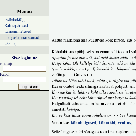
Menüü
Esilehekülg
Rahvapärased
taimenimetused
Haiguste märksõnad
Antud märksõna alla kuuluvad kõik kirjed, kus on
Otsing
Kõhulahtisuse põhjuseks on enamjaolt toodud vale
Sisse logimine
Apupiim ja rasvane toit, kui neid kokku süüa - võ
Haige kõht. Oli kellelgi kõht korratu, ehk muidu
Kasutaja:
(pääle mihklipäeva) ja 3) kevadel kui lehmad pii
Parool:
< Rõuge - J. Gutves (?)
Tõime on kõhu lahti olek, mida iga sügise kui pii
Kui ei osatud leida silmaga nähtavat põhjust, siis 
Kinnine kui ka lahtine kõht olla sagedaste "ärate
Kui rinnalapsel kõht lahti olnud mis kurja ja kad
Hulgaliselt esindatud on ka arvamus, et rinnala
nimetati
koiviga
.
Kui veikese lapse rooja roheline on, - - See haigu
Vaata ka:
kõhuhaigused
,
kõhutõbi
,
venitus
,
.
Selle haiguse märksõnaga setotud rahvapäraste t