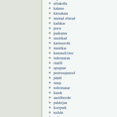
nõiakolla
kalmus
kärnahain
mustad sõstrad
kadakas
porss
paakspuu
mustikad
kaetuserohi
mustikas
kummel(i)tee
tedremaran
rüalill
upsajuur
peetrusejuured
pänül
sinep
tedremanar
kuusk
anetõberohi
palderjan
koerputk
teeleht