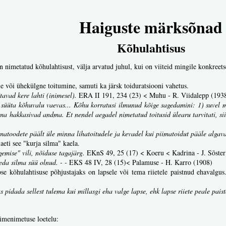
Haiguste märksõnad
Kõhulahtisus
 nimetatud kõhulahtisust, välja arvatud juhul, kui on viiteid mingile konkreets
 või ühekülgne toitumine, samuti ka järsk toiduratsiooni vahetus.
tavad kere lahti (inimesel).
ERA II 191, 234 (23) < Muhu - R. Viidalepp (193
 süüta kõhuvalu vaevas... Kõhu korratusi ilmunud kõige sagedamini: 1) suvel met
ma hakkasivad andma. Et nendel aegadel nimetatud toitusid ülearu tarvitati, sii
matoodete päält üle minna lihatoitudele ja kevadel kui piimatoidut pääle algava
aeti see "kurja silma" kaela.
gemise" vili, nõiduse tagajärg.
EKnS 49, 25 (17) < Koeru < Kadrina - J. Sõster
eda silma süü olnud. - -
EKS 48 IV, 28 (15)< Palamuse - H. Karro (1908)
pse kõhulahtisuse põhjustajaks on lapsele või tema riietele paistnud ehavalg
s pidada sellest tulema kui millasgi eha valge lapse, ehk lapse riiete peale pais
aimenimetuse loetelu: