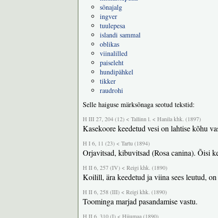
sõnajalg
ingver
tuulepesa
islandi sammal
oblikas
viinalilled
paiseleht
hundipähkel
tikker
raudrohi
Selle haiguse märksõnaga seotud tekstid:
H III 27, 204 (12) < Tallinn l. < Hanila khk. (1897)
Kasekoore keedetud vesi on lahtise kõhu va
H I 6, 11 (23) < Tartu (1894)
Orjavitsad, kibuvitsad (Rosa canina). Õisi k
H II 6, 257 (IV) < Reigi khk. (1890)
Koilill, ära keedetud ja viina sees leutud, o
H II 6, 258 (III) < Reigi khk. (1890)
Toominga marjad pasandamise vastu.
H II 6, 310 (I) < Hiiumaa (1890)