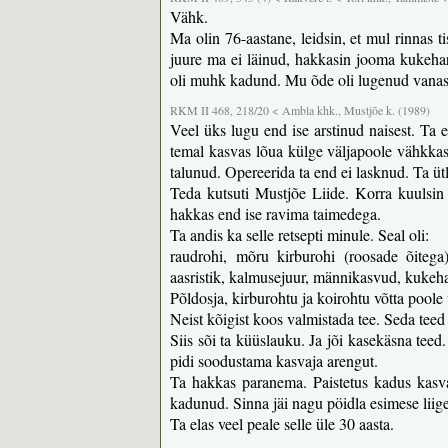
Vähk.
Ma olin 76-aastane, leidsin, et mul rinnas ti
juure ma ei läinud, hakkasin jooma kukehar
oli muhk kadund. Mu õde oli lugenud vanast 
RKM II 468, 218/20 < Ambla khk., Mustjõe k. (1989)
Veel üks lugu end ise arstinud naisest. Ta 
temal kasvas lõua külge väljapoole vähkkasvaj
talunud. Opereerida ta end ei lasknud. Ta ütles
Teda kutsuti Mustjõe Liide. Korra kuulsin
hakkas end ise ravima taimedega.
Ta andis ka selle retsepti minule. Seal oli:
raudrohi, mõru kirburohi (roosade õitega)
aasristik, kalmusejuur, männikasvud, kukehari
Põldosja, kirburohtu ja koirohtu võtta poole 
Neist kõigist koos valmistada tee. Seda teed v
Siis sõi ta küüslauku. Ja jõi kasekäsna teed. A
pidi soodustama kasvaja arengut.
Ta hakkas paranema. Paistetus kadus kasva
kadunud. Sinna jäi nagu pöidla esimese liige
Ta elas veel peale selle üle 30 aasta.