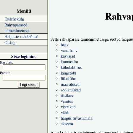
Menüü
Rahvap
Esilehekülg
Rahvapärased
taimenimetused
Haiguste märksõnad
Selle rahvapärase taimenimetusega seotud haigus
Otsing
haav
vana haav
Sisse logimine
kasvajad
konnasilm
Kasutaja:
kõhulahtisus
Parool:
langetõbi
läkaköha
maa-alused
soolatüükad
tiisikus
venitus
vistrikud
vähk
haigus tuvastamata
ekseem
Antud rahvapärase taimenimetusega seotud taime