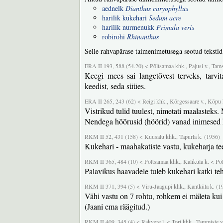
aednelk
Dianthus caryophyllus
harilik kukehari
Sedum acre
harilik nurmenukk
Primula veris
robirohi
Rhinanthus
Selle rahvapärase taimenimetusega seotud tekstid
ERA II 193, 588 (54.20) < Põltsamaa khk., Pajusi v., Tams
Keegi mees sai langetõvest terveks, tarvi
keedist, seda süües.
ERA II 265, 243 (62) < Reigi khk., Kõrgessaare v., Kõpu 
Vistrikud tulid tuulest, nimetati maalasteks.
Nendega hõõrusid (höörid) vanad inimesed ha
RKM II 52, 431 (158) < Kuusalu khk., Tapurla k. (1956)
Kukehari - maahakatiste vastu, kukeharja tee
RKM II 365, 484 (10) < Põltsamaa khk., Kaliküla k. < Põ
Palavikus haavadele tuleb kukehari katki teh
RKM II 371, 394 (5) < Viru-Jaagupi khk., Kantküla k. (1
Vähi vastu on 7 rohtu, rohkem ei mäleta ku
(Jaani ema räägitud.)
RKM II 409, 345 (4) < Rakvere l. < Tori khk., Tammiste v