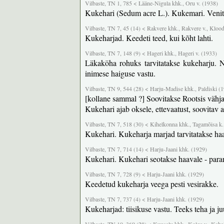
Vilbaste, TN 1, 785 < Lääne-Nigula khk., Oru v. (1938)
Kukehari (Sedum acre L.). Kukemari. Venita
Vilbaste, TN 7, 45 (14) < Rakvere khk., Rakvere v., Klood
Kukeharjad. Keedeti teed, kui kõht lahti.
Vilbaste, TN 7, 148 (9) < Hageri khk., Hageri v. (1933)
Läkaköha rohuks tarvitatakse kukeharju. N
inimese haiguse vastu.
Vilbaste, TN 9, 544 (28) < Harju-Madise khk., Paldiski (
[kollane sammal ?] Soovitakse Rootsis vähja va
Kukehari ajab oksele, ettevaatust, soovitav a
Vilbaste, TN 7, 518 (30) < Kihelkonna khk., Tagamõisa k.
Kukehari. Kukeharja marjad tarvitatakse h
Vilbaste, TN 7, 714 (14) < Harju-Jaani khk. (1929)
Kukehari. Kukehari seotakse haavale - par
Vilbaste, TN 7, 728 (9) < Harju-Jaani khk. (1929)
Keedetud kukeharja veega pesti vesirakke.
Vilbaste, TN 7, 737 (4) < Harju-Jaani khk. (1929)
Kukeharjad: tiisikuse vastu. Teeks teha ja juu