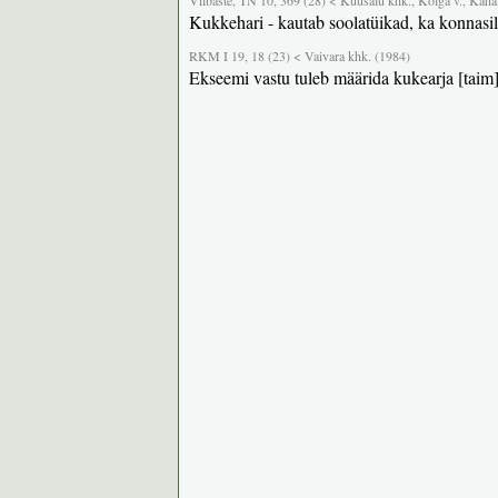
Vilbaste, TN 10, 369 (28) < Kuusalu khk., Kolga v., Kahal
Kukkehari - kautab soolatüikad, ka konnasi
RKM I 19, 18 (23) < Vaivara khk. (1984)
Ekseemi vastu tuleb määrida kukearja [taim]