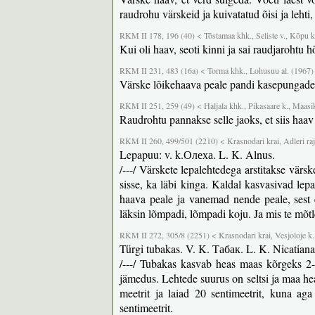
raudrohu värskeid ja kuivatatud õisi ja lehti,
RKM II 178, 196 (40) < Tõstamaa khk., Seliste v., Kõpu k
Kui oli haav, seoti kinni ja sai raudjarohtu 
RKM II 231, 483 (16a) < Torma khk., Lohusuu al. (1967)
Värske lõikehaava peale pandi kasepungades
RKM II 251, 259 (49) < Haljala khk., Pikasaare k., Maasi
Raudrohtu pannakse selle jaoks, et siis haa
RKM II 260, 499/501 (2210) < Krasnodari krai, Adleri raj.
Lepapuu: v. k.Олеха. L. K. Alnus.
/---/ Värskete lepalehtedega arstitakse värsk
sisse, ka läbi kinga. Kaldal kasvasivad lep
haava peale ja vanemad nende peale, sest et
läksin lõmpadi, lõmpadi koju. Ja mis te mõtl
RKM II 272, 305/8 (2251) < Krasnodari krai, Vesjoloje k.
Türgi tubakas. V. K. Табак. L. K. Nicatian
/---/ Tubakas kasvab heas maas kõrgeks 2-
jämedus. Lehtede suurus on seltsi ja maa hea
meetrit ja laiad 20 sentimeetrit, kuna ag
sentimeetrit.