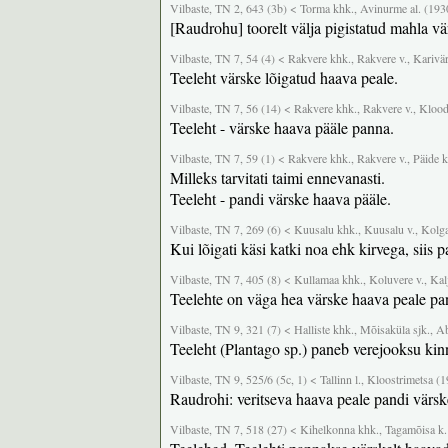
Vilbaste, TN 2, 643 (3b) < Torma khk., Avinurme al. (193
[Raudrohu] toorelt välja pigistatud mahla v
Vilbaste, TN 7, 54 (4) < Rakvere khk., Rakvere v., Karivä
Teeleht värske lõigatud haava peale.
Vilbaste, TN 7, 56 (14) < Rakvere khk., Rakvere v., Klood
Teeleht - värske haava pääle panna.
Vilbaste, TN 7, 59 (1) < Rakvere khk., Rakvere v., Päide k
Milleks tarvitati taimi ennevanasti.
Teeleht - pandi värske haava pääle.
Vilbaste, TN 7, 269 (6) < Kuusalu khk., Kuusalu v., Kolg
Kui lõigati käsi katki noa ehk kirvega, siis 
Vilbaste, TN 7, 405 (8) < Kullamaa khk., Koluvere v., Kal
Teelehte on väga hea värske haava peale pa
Vilbaste, TN 9, 321 (7) < Halliste khk., Mõisaküla sjk., A
Teeleht (Plantago sp.) paneb verejooksu kinn
Vilbaste, TN 9, 525/6 (5c, 1) < Tallinn l., Kloostrimetsa (
Raudrohi: veritseva haava peale pandi värske
Vilbaste, TN 7, 518 (27) < Kihelkonna khk., Tagamõisa k.