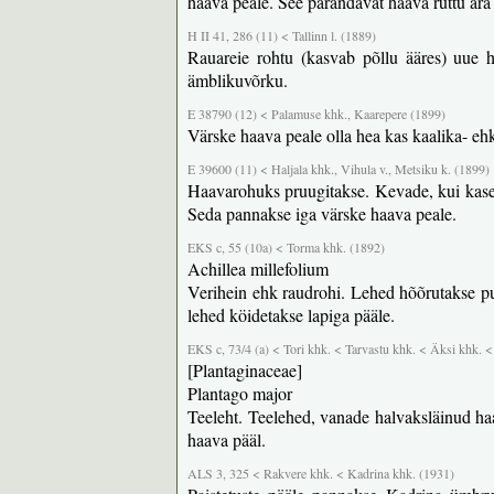
haava peale. See parandavat haava ruttu ära
H II 41, 286 (11) < Tallinn l. (1889)
Rauareie rohtu (kasvab põllu ääres) uue 
ämblikuvõrku.
E 38790 (12) < Palamuse khk., Kaarepere (1899)
Värske haava peale olla hea kas kaalika- eh
E 39600 (11) < Haljala khk., Vihula v., Metsiku k. (1899)
Haavarohuks pruugitakse. Kevade, kui kasel 
Seda pannakse iga värske haava peale.
EKS c, 55 (10a) < Torma khk. (1892)
Achillea millefolium
Verihein ehk raudrohi. Lehed hõõrutakse pur
lehed köidetakse lapiga pääle.
EKS c, 73/4 (a) < Tori khk. < Tarvastu khk. < Äksi khk. 
[Plantaginaceae]
Plantago major
Teeleht. Teelehed, vanade halvaksläinud h
haava pääl.
ALS 3, 325 < Rakvere khk. < Kadrina khk. (1931)