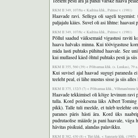
Teeleht pesti ära ja pandi värske haava peale,
RKM II 349, 107/8a < Kadrina khk., Palmse v. (1981)
Haavade ravi. Sellega oli sageli tegemist
paljajalu käies. Suvel oli asi lihtne: haavast 
RKM II 349, 107/8c < Kadrina khk., Palmse v. (1981)
Põllul saadud väiksemaid vigastusi raviti 
haava halvaks minna. Kui töövigastuse korral
mida lasti puhtaks pühitud haavale. See un
kui mullased käed õhtul puhtaks pesti ja sii
RKM II 355, 560 (39) < Põltsamaa khk. (s. Luukas), 79 a
Kui suvisel ajal haavad sugugi paraneda ei
teeleht peal, ei lähe mustus sisse ja siis alle
RKM II 375, 132/3 (7) < Põltsamaa khk., Võhmanõmme k
Haavade tekkimisel oli kõige levinum ravi p
tulla. Kord poiskesena läks Albert Toming 
pikk). Talle tuli meelde, et tuleb teelehte ot
paranes päris hästi ära. Kord üks naabrip
pudrutaolise määrde ja pani haavale, väga h
hävitas pisikuid, alandas palavikku.
RKM II 382, 430 (8) < Türi khk. < Sangaste khk. (1985)