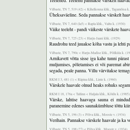
Teelehed. Teelehti pannakse värskelt haavade
Vilbaste, TN 7, 519 (42) < Kihelkonna khk., Tagamõisa k.
Üheksaväeline. Seda pannakse värskelt haa
Vilbaste, TN 7, 640 (Ia5) < Rapla khk., Valtu k. (1930)
Väike teeleht - pandi väikeste värskete haav
Vilbaste, TN 7, 725 (23) < Harju-Jaani khk. (1929)
Raudrohu teed juuakse köha vastu ja lehti 
Vilbaste, TN 7, 790c < Harju-Madise khk., Põllküla k. (1
Arnikavett võtta sisse iga kahe tunni pära
muljumises, põletamises ei või paremat abir
segada, peale panna. Villu värvitakse temag
RKM I 3, 481 (1) < Räpina khk., Linte k. (1960)
Värskele haavale olnud heaks rohuks segamin
RKM I 18, 176a < Tallinn < Haljala khk., Kõldu k. (1985)
Värske, lahtise haavaga sauna ei mindu
paranemine edenes saunakümbluse tõttu kiire
Vilbaste, TN 5, 196 (3) < Põlva khk., Mooste v. (1934)
Verihain. Pannakse värskele haavale ja ka ve
Vilbaste, TN 5, 198 (27) < Põlva khk., Mooste v. (1934)