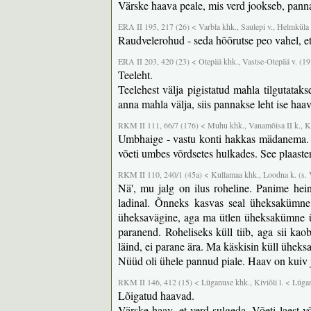
Värske haava peale, mis verd jookseb, panna
ERA II 195, 217 (26) < Varbla khk., Saulepi v., Helmküla 
Raudvelerohud - seda hõõrutse peo vahel, et
ERA II 203, 420 (23) < Otepää khk., Vastse-Otepää v. (1
Teeleht.
Teelehest välja pigistatud mahla tilgutatak
anna mahla välja, siis pannakse leht ise haav
RKM II 111, 66/7 (176) < Muhu khk., Vanamõisa II k., K
Umbhaige - vastu konti hakkas mädanema. Se
võeti umbes võrdsetes hulkades. See plaast
RKM II 110, 240/1 (45a) < Kullamaa khk., Loodna k. (s. V
Nä', mu jalg on ilus roheline. Panime hein
ladinal. Õnneks kasvas seal üheksakümne
üheksavägine, aga ma ütlen üheksakümne ühek
paranend. Roheliseks küll tiib, aga sii ka
läind, ei parane ära. Ma käskisin küll üheksav
Nüüd oli ühele pannud piale. Haav on kuiv j
RKM II 146, 412 (15) < Lüganuse khk., Kiviõli l. < Lügan
Lõigatud haavad.
Värske haav, et verd sulgeda. Võeti laest v