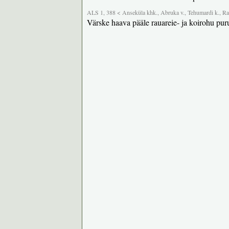
ALS 1, 388 < Anseküla khk., Abruka v., Tehumardi k., Ran
Värske haava pääle rauareie- ja koirohu pur