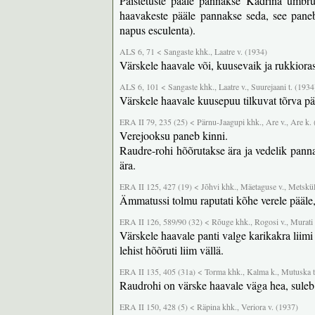
Paistetuste pääle pannakse Kadrina ümbrus
haavakeste pääle pannakse seda, see paneb 
napus esculenta).
ALS 6, 71 < Sangaste khk., Laatre v. (1934)
Värskele haavale või, kuusevaik ja rukkiora
ALS 6, 101 < Sangaste khk., Laatre v., Suurejaani t. (1934
Värskele haavale kuusepuu tilkuvat tõrva pä
ERA II 79, 235 (25) < Pärnu-Jaagupi khk., Are v., Are k.
Verejooksu paneb kinni.
Raudre-rohi hõõrutakse ära ja vedelik pann
ära.
ERA II 125, 427 (19) < Jõhvi khk., Mäetaguse v., Metsküla
Ämmatussi tolmu raputati kõhe verele pääle,
ERA II 126, 589/90 (32) < Rõuge khk., Rogosi v., Murati
Värskele haavale panti valge karikakra liimi 
lehist hõõruti liim vällä.
ERA II 135, 405 (31a) < Torma khk., Kalma k., Mutuska t
Raudrohi on värske haavale väga hea, suleb
ERA II 150, 428 (5) < Räpina khk., Veriora v. (1937)