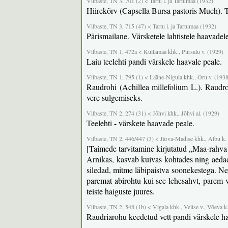
Vilbaste, TN 3, 701 (2) < Tartu l. ja Tartumaa (1932)
Hiirekõrv (Capsella Bursa pastoris Much). T
Vilbaste, TN 3, 715 (47) < Tartu l. ja Tartumaa (1932)
Pärismailane. Värsketele lahtistele haavade
Vilbaste, TN 1, 472a < Kullamaa khk., Piirsalu v. (1929)
Laiu teelehti pandi värskele haavale peale.
Vilbaste, TN 1, 795 (1) < Lääne-Nigula khk., Oru v. (193
Raudrohi (Achillea millefolium L.). Raudro
vere sulgemiseks.
Vilbaste, TN 2, 274 (31) < Jõhvi khk., Jõhvi al. (1929)
Teelehti - värskete haavade peale.
Vilbaste, TN 2, 446/447 (3) < Järva-Madise khk., Albu k.
[Taimede tarvitamine kirjutatud „Maa-rahva
Arnikas, kasvab kuivas kohtades ning aedade
siledad, mitme läbipaistva soonekestega. Ne
paremat abirohtu kui see lehesahvt, parem 
teiste haiguste juures.
Vilbaste, TN 2, 548 (1b) < Vigala khk., Velise v., Võeva k
Raudriarohu keedetud vett pandi värskele h