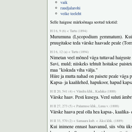
vaik
raudjalarohi
veike teeleht
Selle haiguse märksõnaga seotud tekstid:
H I 6, 9 (6) < Tartu (1894)
Murumuna (Lycopodium gemmatum). Kui mu
pruugitakse teda värske haavade peale (Tor
H I 6, 12 (a) < Tartu (1894)
Nimetan veel mõned väga tuttavad haiguste 
Savi, muld; niiskeks tehtult hoitakse paist
maa "kiskuda viha välja."
Hiire ja mutta nahad on paisete peale väga p
Kapsa- ja kaalilehed, hapukoor, hapud kapsa
H II 20, 541 (4) < Vändra khk., Kadaka (1888)
Värske haav. Pesti kusega. Verd suluti ämbr
H II 27, 273 (5) < Palamuse khk., Luua v. (1888)
Värske haava peal olla hea kapsa-, kaalika-
H II 33, 570 (2) < Samaara kub. < Äksi khk. (1889)
Kui inimene ennast haavanud, siis võta ük