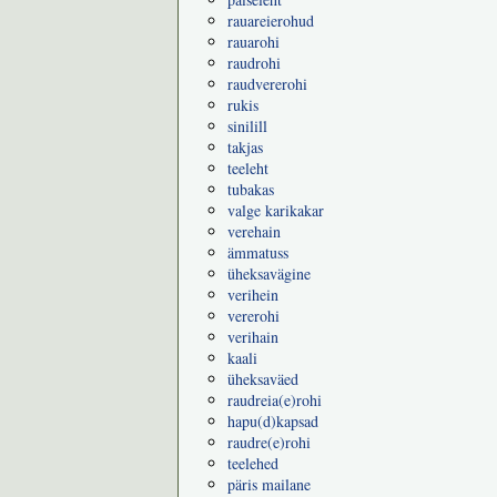
rauareierohud
rauarohi
raudrohi
raudvererohi
rukis
sinilill
takjas
teeleht
tubakas
valge karikakar
verehain
ämmatuss
üheksavägine
verihein
vererohi
verihain
kaali
üheksaväed
raudreia(e)rohi
hapu(d)kapsad
raudre(e)rohi
teelehed
päris mailane