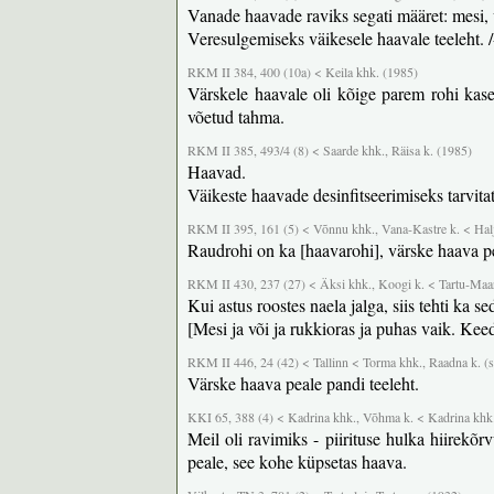
Vanade haavade raviks segati määret: mesi, 
Veresulgemiseks väikesele haavale teeleht. /-
RKM II 384, 400 (10a) < Keila khk. (1985)
Värskele haavale oli kõige parem rohi kase
võetud tahma.
RKM II 385, 493/4 (8) < Saarde khk., Räisa k. (1985)
Haavad.
Väikeste haavade desinfitseerimiseks tarvitati 
RKM II 395, 161 (5) < Võnnu khk., Vana-Kastre k. < Halj
Raudrohi on ka [haavarohi], värske haava p
RKM II 430, 237 (27) < Äksi khk., Koogi k. < Tartu-Maar
Kui astus roostes naela jalga, siis tehti ka se
[Mesi ja või ja rukkioras ja puhas vaik. Keede
RKM II 446, 24 (42) < Tallinn < Torma khk., Raadna k. (s
Värske haava peale pandi teeleht.
KKI 65, 388 (4) < Kadrina khk., Võhma k. < Kadrina khk.,
Meil oli ravimiks - piirituse hulka hiirekõ
peale, see kohe küpsetas haava.