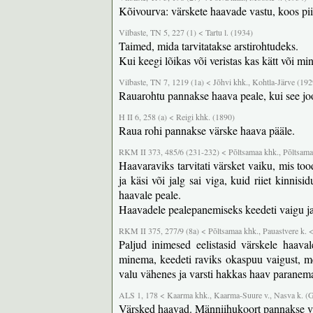
Kõivourva: värskete haavade vastu, koos pii
Vilbaste, TN 5, 227 (1) < Tartu l. (1934)
Taimed, mida tarvitatakse arstirohtudeks.
Kui keegi lõikas või veristas kas kätt või min
Vilbaste, TN 7, 1219 (1a) < Jõhvi khk., Kohtla-Järve (192
Rauarohtu pannakse haava peale, kui see jo
H II 6, 258 (a) < Reigi khk. (1890)
Raua rohi pannakse värske haava pääle.
RKM II 373, 485/6 (231-232) < Põltsamaa khk., Põltsamaa
Haavaraviks tarvitati värsket vaiku, mis to
ja käsi või jalg sai viga, kuid riiet kinnisi
haavale peale.
Haavadele pealepanemiseks keedeti vaigu j
RKM II 375, 277/9 (8a) < Põltsamaa khk., Pauastvere k. <
Paljud inimesed eelistasid värskele haava
minema, keedeti raviks okaspuu vaigust, mee
valu vähenes ja varsti hakkas haav paranema 
ALS 1, 178 < Kaarma khk., Kaarma-Suure v., Nasva k. (Gr
Värsked haavad. Männiihukoort pannakse vä