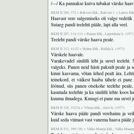
/---/ Ka pannakse kuiva tubakat värske haava
RKM II 280, 372 < Rakvere khk., Rakvere l. < Laiuse khk.,
Haavast vere sulgemiseks oli valge vedelik
Suiaeg pandi teelehti pääle, lapi alla veel.
RKM II 287, 114 (13) < Rannu khk., Lapetukme k. (1971
Teeleht pandi värske haava peale.
RKM II 312, 411/2 < Helme khk., Riidaja k. (1973)
Värskele haavale.
Varakevadel sinililli leht ja suvel teele
valgeks. Panen neid hästi paksult peale ja 
kinni kasvama, võtan lehed pealt ära. Leht
teinekord, et väikest haaba tähele ei pa
löönud, siis panen otsekohe teelehe peale,
kasutada teelehte ja ka sinililli lehte koos 
kuuma ilmadega. Kunagi ei pane ma suvel j
RKM II 328, 352/3a < Võnnu khk., Alevi k. (1977)
Värske haava pääle pandi verehainu ja veik
kuid seda viimast vast vanema haava pääle ja
RKM II 331, 390 (38) < Väike-Maarja khk., Väike-Maarja 