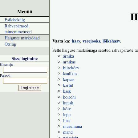
Menüü
H
Esilehekülg
Rahvapärased
taimenimetused
Haiguste märksõnad
Vaata ka:
haav
,
verejooks
,
lõikehaav
.
Otsing
Selle haiguse märksõnaga setotud rahvapäraste t
arnika
Sisse logimine
arnikas
Kasutaja:
hiirekõrv
kaalikas
Parool:
kapsas
kartul
kask
koirohi
kuusk
kõiv
lepp
lina
murumuna
mänd
paiseleht