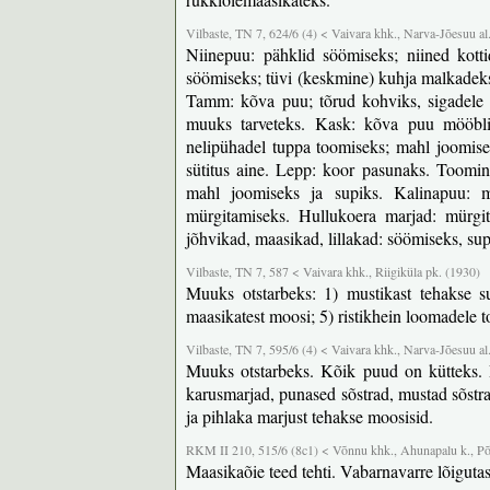
Vilbaste, TN 7, 624/6 (4) < Vaivara khk., Narva-Jõesuu al
Niinepuu: pähklid söömiseks; niined kott
söömiseks; tüvi (keskmine) kuhja malkadeks.
Tamm: kõva puu; tõrud kohviks, sigadele 
muuks tarveteks. Kask: kõva puu mööbliks
nelipühadel tuppa toomiseks; mahl joomisek
sütitus aine. Lepp: koor pasunaks. Toomi
mahl joomiseks ja supiks. Kalinapuu: ma
mürgitamiseks. Hullukoera marjad: mürgit
jõhvikad, maasikad, lillakad: söömiseks, su
Vilbaste, TN 7, 587 < Vaivara khk., Riigiküla pk. (1930)
Muuks otstarbeks: 1) mustikast tehakse su
maasikatest moosi; 5) ristikhein loomadele t
Vilbaste, TN 7, 595/6 (4) < Vaivara khk., Narva-Jõesuu al
Muuks otstarbeks. Kõik puud on kütteks. R
karusmarjad, punased sõstrad, mustad sõstr
ja pihlaka marjust tehakse moosisid.
RKM II 210, 515/6 (8c1) < Võnnu khk., Ahunapalu k., Põ
Maasikaõie teed tehti. Vabarnavarre lõigutas