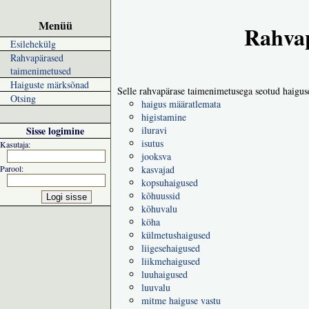
Menüü
Rahvap
Esilehekülg
Rahvapärased
taimenimetused
Haiguste märksõnad
Selle rahvapärase taimenimetusega seotud haigus
Otsing
haigus määratlemata
higistamine
Sisse logimine
iluravi
isutus
Kasutaja:
jooksva
Parool:
kasvajad
kopsuhaigused
kõhuussid
kõhuvalu
köha
külmetushaigused
liigesehaigused
liikmehaigused
luuhaigused
luuvalu
mitme haiguse vastu