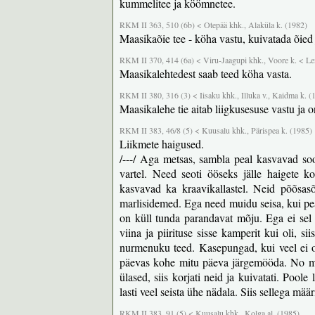
kummelitee ja köömnetee.
RKM II 363, 510 (6b) < Otepää khk., Alaküla k. (1982)
Maasikaõie tee - köha vastu, kuivatada õied
RKM II 370, 414 (6a) < Viru-Jaagupi khk., Voore k. < Lenin
Maasikalehtedest saab teed köha vasta.
RKM II 380, 316 (3) < Iisaku khk., Illuka v., Kaidma k. (
Maasikalehe tie aitab liigkusesuse vastu ja o
RKM II 383, 46/8 (5) < Kuusalu khk., Pärispea k. (1985)
Liikmete haigused.
/---/ Aga metsas, sambla peal kasvavad so
vartel. Need seoti ööseks jälle haigete 
kasvavad ka kraavikallastel. Neid põõsasõ
marlisidemed. Ega need muidu seisa, kui pe
on küll tunda parandavat mõju. Ega ei se
viina ja piirituse sisse kamperit kui oli,
nurmenuku teed. Kasepungad, kui veel ei ol
päevas kohe mitu päeva järgemööda. No maas
ülased, siis korjati neid ja kuivatati. Poole 
lasti veel seista ühe nädala. Siis sellega määr
RKM II 383, 91 (5) < Kuusalu khk., Kolga al. (1985)