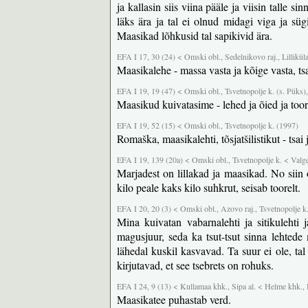
ja kallasin siis viina pääle ja viisin talle si
läks ära ja tal ei olnud midagi viga ja sügise
Maasikad lõhkusid tal sapikivid ära.
EFA I 17, 30 (24) < Omski obl., Sedelnikovo raj., Lilliküla
Maasikalehe - massa vasta ja kõige vasta, ts
EFA I 19, 19 (47) < Omski obl., Tsvetnopolje k. (s. Püks)
Maasikud kuivatasime - lehed ja õied ja toor
EFA I 19, 52 (15) < Omski obl., Tsvetnopolje k. (1997)
Romaška, maasikalehti, tõsjatšilistikut - tsai 
EFA I 19, 139 (20a) < Omski obl., Tsvetnopolje k. < Valge
Marjadest on lillakad ja maasikad. No sii
kilo peale kaks kilo suhkrut, seisab toorelt.
EFA I 20, 20 (3) < Omski obl., Azovo raj., Tsvetnopolje k.
Mina kuivatan vabarnalehti ja sitikulehti j
magusjuur, seda ka tsut-tsut sinna lehted
lähedal kuskil kasvavad. Ta suur ei ole, ta
kirjutavad, et see tsebrets on rohuks.
EFA I 24, 9 (13) < Kullamaa khk., Sipa al. < Helme khk., 
Maasikatee puhastab verd.