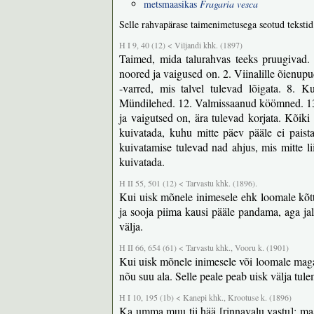
metsmaasikas
Fragaria vesca
Selle rahvapärase taimenimetusega seotud tekstid
H I 9, 40 (12) < Viljandi khk. (1897)
Taimed, mida talurahvas teeks pruugivad. 1
noored ja vaigused on. 2. Viinalille õienup
-varred, mis talvel tulevad lõigata. 8. 
Mündilehed. 12. Valmissaanud köömned. 13.
ja vaigutsed on, ära tulevad korjata. Kõik
kuivatada, kuhu mitte päev pääle ei paista
kuivatamise tulevad nad ahjus, mis mitte lii
kuivatada.
H II 55, 501 (12) < Tarvastu khk. (1896).
Kui uisk mõnele inimesele ehk loomale kõ
ja sooja piima kausi pääle pandama, aga jal
välja.
H II 66, 654 (61) < Tarvastu khk., Vooru k. (1901)
Kui uisk mõnele inimesele või loomale magad
nõu suu ala. Selle peale peab uisk välja tul
H I 10, 195 (1b) < Kanepi khk., Krootuse k. (1896)
Ka umma muu tii hää [rinnavalu vastu]: maas