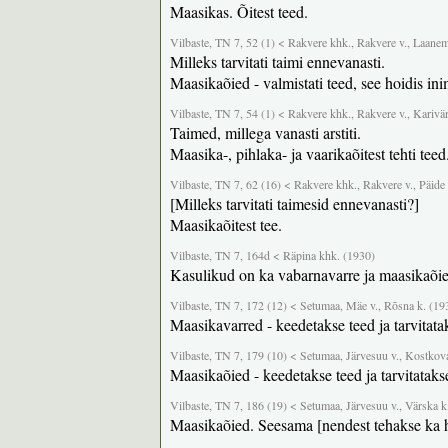
Maasikas. Õitest teed.
Vilbaste, TN 7, 52 (1) < Rakvere khk., Rakvere v., Laanem
Milleks tarvitati taimi ennevanasti.
Maasikaõied - valmistati teed, see hoidis ini
Vilbaste, TN 7, 54 (1) < Rakvere khk., Rakvere v., Karivä
Taimed, millega vanasti arstiti.
Maasika-, pihlaka- ja vaarikaõitest tehti teed
Vilbaste, TN 7, 62 (16) < Rakvere khk., Rakvere v., Päide
[Milleks tarvitati taimesid ennevanasti?]
Maasikaõitest tee.
Vilbaste, TN 7, 164d < Räpina khk. (1930)
Kasulikud on ka vabarnavarre ja maasikaõie
Vilbaste, TN 7, 172 (12) < Setumaa, Mäe v., Rõsna k. (19
Maasikavarred - keedetakse teed ja tarvitat
Vilbaste, TN 7, 179 (10) < Setumaa, Järvesuu v., Kostkov
Maasikaõied - keedetakse teed ja tarvitatak
Vilbaste, TN 7, 186 (19) < Setumaa, Järvesuu v., Värska k
Maasikaõied. Seesama [nendest tehakse ka h