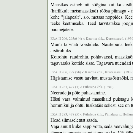
Maasikas esineb nii söögina kui ka arst
(harilikult metsmaasikad) rõõsa piimaga - 
kohe "jalapealt", s.o. metsas noppides. Keed
teeks keetmiseks. Teed tarvitatakse joog
paranejatele.
ERA II 206, 295/6 (4) < Kaarma khk., Kuressaare l. (193
Münti tarvitati vorstidele. Naistepuna tee
arstirohuks.
Koirohtu, raudrohtu, pohlavarssi, maasikaõis
tagavaraks kottide sisse. Tagavara uuendati t
ERA II 206, 297 (5b) < Kaarma khk., Kuressaare l. (1939
Higistamise vastu tarvitati mustasõstraõisi, 
ERA II 283, 477 (3) < Pühalepa khk. (1940)
Neerude ja põie puhastamine.
Hästi vara valminud maasikaid puistagu kl
hommikul ja õhtul lusikatäis sellest, see on 
ERA II 283, 478 (5) < Pühalepa khk., Pühalepa v., Hellama
Head silmaseletust saada.
Vaja ainult kuke sapp võtta, seda veevahuga
jänese ja angerja sappi sinna sekka. Või jäl