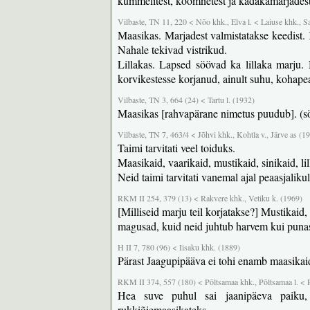
kummelitest, köömnetest ja kadakamarjadest
Vilbaste, TN 11, 220 < Nõo khk., Elva l. < Laiuse khk., Sa
Maasikas. Marjadest valmistatakse keedist.
Nahale tekivad vistrikud.
Lillakas. Lapsed söövad ka lillaka marju.
korvikestesse korjanud, ainult suhu, kohape
Vilbaste, TN 3, 664 (24) < Tartu l. (1932)
Maasikas [rahvapärane nimetus puudub]. (s
Vilbaste, TN 7, 463/4 < Jõhvi khk., Kohtla v., Järve as (1
Taimi tarvitati veel toiduks.
Maasikaid, vaarikaid, mustikaid, sinikaid, li
Neid taimi tarvitati vanemal ajal peaasjalikul
RKM II 254, 379 (13) < Rakvere khk., Vetiku k. (1969)
[Milliseid marju teil korjatakse?] Mustikaid,
magusad, kuid neid juhtub harvem kui puna
H II 7, 780 (96) < Iisaku khk. (1889)
Pärast Jaagupipääva ei tohi enamb maasikaid 
RKM II 374, 557 (180) < Põltsamaa khk., Põltsamaa l. < P
Hea suve puhul sai jaanipäeva paiku, t
rukkiõiemaasikateks.