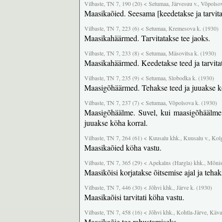
Vilbaste, TN 7, 190 (20) < Setumaa, Järvesuu v., Võpolso
Maasikaõied. Seesama [keedetakse ja tarvita
Vilbaste, TN 7, 223 (6) < Setumaa, Kremesova k. (1930)
Maasikahäärmed. Tarvitatakse tee jaoks.
Vilbaste, TN 7, 233 (8) < Setumaa, Mäsovitsa k. (1930)
Maasikahäärmed. Keedetakse teed ja tarvita
Vilbaste, TN 7, 235 (9) < Setumaa, Slobodka k. (1930)
Maasigõhäärmed. Tehakse teed ja juuakse kö
Vilbaste, TN 7, 237 (7) < Setumaa, Võpolsova k. (1930)
Maasigõhäälme. Suvel, kui maasigõhäälme on
juuakse köha korral.
Vilbaste, TN 7, 264 (61) < Kuusalu khk., Kuusalu v., Kol
Maasikaõied köha vastu.
Vilbaste, TN 7, 365 (29) < Apekalns (Hargla) khk., Mõnis
Maasikõisi korjatakse õitsemise ajal ja tehak
Vilbaste, TN 7, 446 (30) < Jõhvi khk., Järve k. (1930)
Maasikaõisi tarvitati köha vastu.
Vilbaste, TN 7, 458 (16) < Jõhvi khk., Kohtla-Järve, Käv
Maasikaõie tee rahustamiseks.