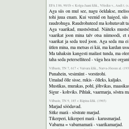
EFA I 86, 90/1b < Kolga-Jaani khk., Võisiku v., Andi t. (s
Aga siis on mul see, nagu öeldakse, meliss
tohi juua enam. Kui veenid on haiged, siis
raudrohuga. Raudrohuteed ma kohutavalt tah
Aga vaarikad, mustsõstrad. Näiteks musts
vaarikat joon mina talv otsa niimoodi, et
vaarikat ja seda teed joon. Aga seda ma ei
ütlen mina, ma metsas ei käi, ma kardan uss
Ma tahaksin kangesti mailast tunda, ma olen 
taha seda peterselliteed - väga hea tee orga
Vilbaste, TN 7, 617 < Vaivara khk., Narva-Jõesuu al. (19
Punahein, vesimünt - vorstirohi.
Umalad õlle sisse, rukis - õlleks, kaljaks.
Mustikas, murakas, pohl, jõhvikas, maasikas, 
Sigur - kohviks. Pihlak, vaarmarja, sõstra 
Vilbaste, TN 9, 185 < Räpina khk. (1965)
Marjad söödavad.
Sitke marä - sõstrate marjad.
Tikerperi, kikerperi marä - karusmarjad.
Vabarna = vabarnamarä - vaarikamarjad.