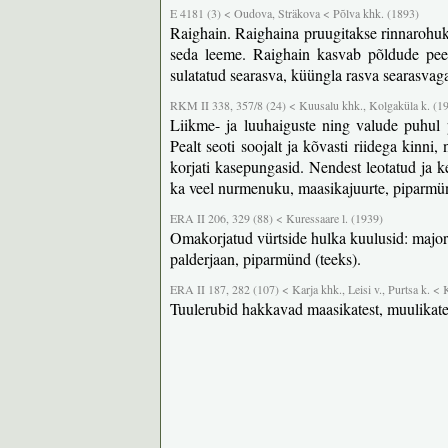
E 4181 (3) < Oudova, Sträkova < Põlva khk. (1893)
Raighain. Raighaina pruugitakse rinnarohuks
seda leeme. Raighain kasvab põldude peen
sulatatud searasva, küüngla rasva searasvaga
RKM II 338, 357/8 (24) < Kuusalu khk., Kolgaküla k. (1
Liikme- ja luuhaiguste ning valude puhul
Pealt seoti soojalt ja kõvasti riidega kinni
korjati kasepungasid. Nendest leotatud ja k
ka veel nurmenuku, maasikajuurte, piparmünd
ERA II 206, 329 (88) < Kuressaare l. (1939)
Omakorjatud vürtside hulka kuulusid: major
palderjaan, piparmünd (teeks).
ERA II 187, 282 (107) < Karja khk., Leisi v., Purtsa k. < K
Tuulerubid hakkavad maasikatest, muulikatest