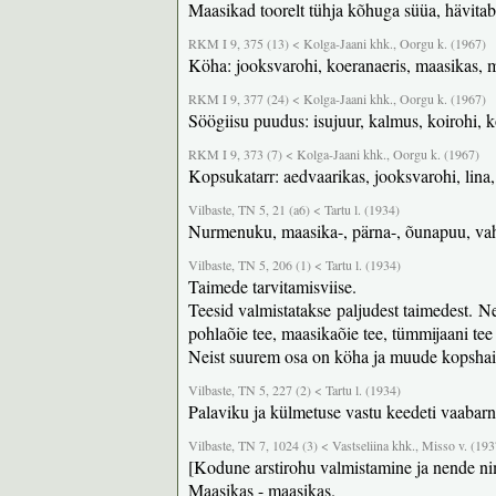
Maasikad toorelt tühja kõhuga süüa, hävitab
RKM I 9, 375 (13) < Kolga-Jaani khk., Oorgu k. (1967)
Köha: jooksvarohi, koeranaeris, maasikas, me
RKM I 9, 377 (24) < Kolga-Jaani khk., Oorgu k. (1967)
Söögiisu puudus: isujuur, kalmus, koirohi, 
RKM I 9, 373 (7) < Kolga-Jaani khk., Oorgu k. (1967)
Kopsukatarr: aedvaarikas, jooksvarohi, lina,
Vilbaste, TN 5, 21 (a6) < Tartu l. (1934)
Nurmenuku, maasika-, pärna-, õunapuu, vahtr
Vilbaste, TN 5, 206 (1) < Tartu l. (1934)
Taimede tarvitamisviise.
Teesid valmistatakse paljudest taimedest. Ne
pohlaõie tee, maasikaõie tee, tümmijaani tee
Neist suurem osa on köha ja muude kopshai
Vilbaste, TN 5, 227 (2) < Tartu l. (1934)
Palaviku ja külmetuse vastu keedeti vaabarn
Vilbaste, TN 7, 1024 (3) < Vastseliina khk., Misso v. (193
[Kodune arstirohu valmistamine ja nende ni
Maasikas - maasikas.