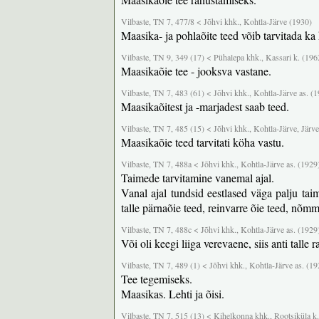
Vilbaste, TN 7, 477/8 < Jõhvi khk., Kohtla-Järve (1930)
Maasika- ja pohlaõite teed võib tarvitada ka
Vilbaste, TN 9, 349 (17) < Pühalepa khk., Kassari k. (196
Maasikaõie tee - jooksva vastane.
Vilbaste, TN 7, 483 (61) < Jõhvi khk., Kohtla-Järve as. (
Maasikaõitest ja -marjadest saab teed.
Vilbaste, TN 7, 485 (15) < Jõhvi khk., Kohtla-Järve, Järve
Maasikaõie teed tarvitati köha vastu.
Vilbaste, TN 7, 488a < Jõhvi khk., Kohtla-Järve as. (1929
Taimede tarvitamine vanemal ajal.
Vanal ajal tundsid eestlased väga palju taimi
talle pärnaõie teed, reinvarre õie teed, nõm
Vilbaste, TN 7, 488c < Jõhvi khk., Kohtla-Järve as. (1929
Või oli keegi liiga verevaene, siis anti talle
Vilbaste, TN 7, 489 (1) < Jõhvi khk., Kohtla-Järve as. (19
Tee tegemiseks.
Maasikas. Lehti ja õisi.
Vilbaste, TN 7, 515 (13) < Kihelkonna khk., Rootsiküla k