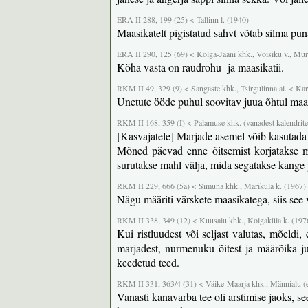
ERA II 288, 199 (25) < Tallinn l. (1940)
Maasikatelt pigistatud sahvt võtab silma pun
ERA II 290, 125 (69) < Kolga-Jaani khk., Võisiku v., Mur
Köha vasta on raudrohu- ja maasikatii.
RKM II 49, 329 (9) < Sangaste khk., Tsirgulinna al. < Ka
Unetute ööde puhul soovitav juua õhtul maas
RKM II 168, 359 (I) < Palamuse khk. (vanadest kalendrite
[Kasvajatele] Marjade asemel võib kasutada
Mõned päevad enne õitsemist korjatakse ma
surutakse mahl välja, mida segatakse kange p
RKM II 229, 666 (5a) < Simuna khk., Mariküla k. (1967)
Nägu määriti värskete maasikatega, siis see 
RKM II 338, 349 (12) < Kuusalu khk., Kolgaküla k. (197
Kui ristluudest või seljast valutas, mõeldi,
marjadest, nurmenuku õitest ja määrõika juur
keedetud teed.
RKM II 331, 363/4 (31) < Väike-Maarja khk., Männialu (e
Vanasti kanavarba tee oli arstimise jaoks, se