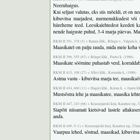
Neeruhaigus.
Kui seljast valutas, eks siis mõeldi, et on n
kibuvitsa marjadest, nurmenukkudest või mä
hiireherne teed. Leesikalehtedest keedeti 
nende haiguste puhul, 3-4 marja päevas. Ma
RKM II 391, 378 (5) < Rannu khk., Rõngu v., Valguta k. 
Maasikatel on palju rauda, mida meie keha 
RKM II 396, 555 (67) < Rõngu khk., Purtsi k. (1986)
Maasikate söömine puhastab verd, korraldab
RKM II 415, 108 (27) < Jõhvi khk., Kuremäe k. (1988)
Astma vastu - kibuvitsa marja tee, maasikaõi
RKM II 434, 660 (11) < Hageri khk., Kernu k. < Juuru khk.
Mustsõstra lehe ja maasikatee, maasika leh
RKM II 447, 243 (68) < Krasnojarski krai, Karatusi raj., 
Siapõit niisamati kietsivad lastele allakus
anda.
RKM II 449, 9 (1) < Krasnojarski krai, Karatusi raj., Üle
Vaarpuu lehed, sõstrad, maasikad, kibuvitsa m