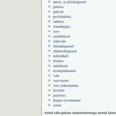
neeru- ja põiehaigused
paeluss
palavik
profülaktika
rahutus
rinnahaigus
roos
seedehäired
seljavalu
silmahaigused
südamehaigused
tedretähed
tiisikus
unehäired
uriinipidamatus
valu
verevaesus
vere puhastamine
kivitõbi
paistetus
haigus tuvastamata
astma
Antud rahvapärase taimenimetusega seotud taime