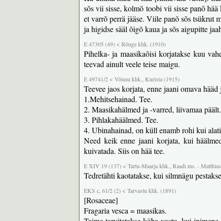
sõs vii sisse, kolmõ toobi vii sisse panõ hää 
et varrõ perrä jääse. Viile panõ sõs tsükrut 
ja higidse sääl õigõ kaua ja sõs aigupitte ja
E 47305 (49) < Rõuge khk. (1910)
Pihelka- ja maasikaõisi korjatakse kuu vah
teevad ainult veele teise maigu.
E 49741/2 < Võnnu khk., Kurista (1915)
Teevee jaos korjata, enne jaani omava hääd j
1.Mehitsehainad. Tee.
2. Maasikahälmed ja -varred, liivamaa päält.
3. Pihlakahäälmed. Tee.
4. Ubinahainad, on küll enamb rohi kui alati
Need keik enne jaani korjata, kui häälmed
kuivatada. Siis on hää tee.
E XIV 19 (137) < Tartu-Maarja khk., Raadi ms. - Matthias
Tedretähti kaotatakse, kui silmnägu pestaks
EKS c, 61/2 (2) < Tarvastu khk. (1891)
[Rosaceae]
Fragaria vesca = maasikas.
Taime tarvitatakse köha vastu, kui inimene 