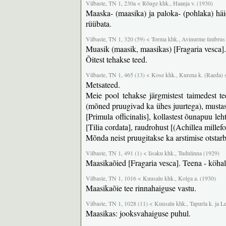
Vilbaste, TN 1, 230a < Rõuge khk., Haanja v. (1930)
Maaska- (maasika) ja paloka- (pohlaka) häie
rüübata.
Vilbaste, TN 1, 320 (59) < Torma khk., Avinurme ümbrus
Muasik (maasik, maasikas) [Fragaria vesca].
Õitest tehakse teed.
Vilbaste, TN 1, 465 (13) < Kose khk., Kurena k. (Raeda) 
Metsateed.
Meie pool tehakse järgmistest taimedest tee
(mõned pruugivad ka ühes juurtega), mustas
[Primula officinalis], kollastest õunapuu le
[Tilia cordata], raudrohust [(Achillea millef
Mõnda neist pruugitakse ka arstimise otstar
Vilbaste, TN 1, 491 (1) < Iisaku khk., Tudulinna (1929)
Maasikaõied [Fragaria vesca]. Teena - köhal
Vilbaste, TN 1, 1016 < Kuusalu khk., Kolga a. (1930)
Maasikaõie tee rinnahaiguse vastu.
Vilbaste, TN 1, 1028 (11) < Kuusalu khk., Tapurla k. ja Le
Maasikas: jooksvahaiguse puhul.