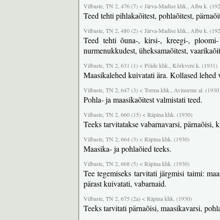
Vilbaste, TN 2, 476 (7) < Järva-Madise khk., Albu k. (19
Teed tehti pihlakaõitest, pohlaõitest, pärnaõit
Vilbaste, TN 2, 480 (2) < Järva-Madise khk., Albu k. (19
Teed tehti õuna-, kirsi-, kreegi-, ploomi-
nurmenukkudest, üheksamaõitest, vaarikaõites
Vilbaste, TN 2, 631 (1) < Pöide khk., Kõrkvere k. (1931)
Maasikalehed kuivatati ära. Kollased lehed v
Vilbaste, TN 2, 647 (3) < Torma khk., Avinurme al. (1930
Pohla- ja maasikaõitest valmistati teed.
Vilbaste, TN 2, 660 (15) < Räpina khk. (1930)
Teeks tarvitatakse vabarnavarsi, pärnaõisi,
Vilbaste, TN 2, 664 (3) < Räpina khk. (1930)
Maasika- ja pohlaõied teeks.
Vilbaste, TN 2, 668 (5) < Räpina khk. (1930)
Tee tegemiseks tarvitati järgmisi taimi: ma
pärast kuivatati, vabarnaid.
Vilbaste, TN 2, 675 (2a) < Räpina khk. (1930)
Teeks tarvitati pärnaõisi, maasikavarsi, pohl