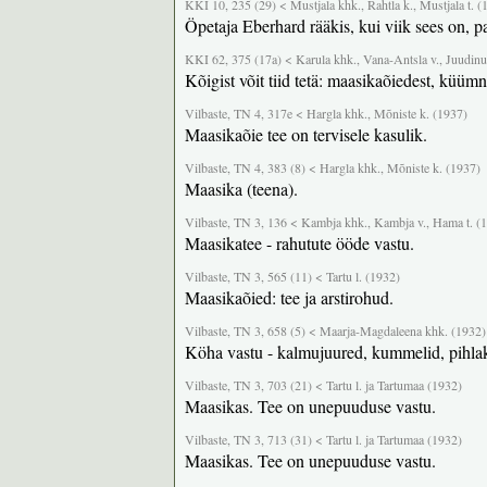
KKI 10, 235 (29) < Mustjala khk., Rahtla k., Mustjala t. (
Öpetaja Eberhard rääkis, kui viik sees on, p
KKI 62, 375 (17a) < Karula khk., Vana-Antsla v., Juudinur
Kõigist võit tiid tetä: maasikaõiedest, küüm
Vilbaste, TN 4, 317e < Hargla khk., Mõniste k. (1937)
Maasikaõie tee on tervisele kasulik.
Vilbaste, TN 4, 383 (8) < Hargla khk., Mõniste k. (1937)
Maasika (teena).
Vilbaste, TN 3, 136 < Kambja khk., Kambja v., Hama t. (
Maasikatee - rahutute ööde vastu.
Vilbaste, TN 3, 565 (11) < Tartu l. (1932)
Maasikaõied: tee ja arstirohud.
Vilbaste, TN 3, 658 (5) < Maarja-Magdaleena khk. (1932)
Köha vastu - kalmujuured, kummelid, pihlak
Vilbaste, TN 3, 703 (21) < Tartu l. ja Tartumaa (1932)
Maasikas. Tee on unepuuduse vastu.
Vilbaste, TN 3, 713 (31) < Tartu l. ja Tartumaa (1932)
Maasikas. Tee on unepuuduse vastu.