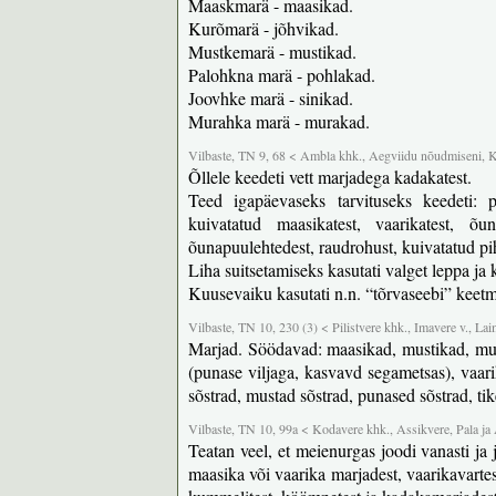
Maaskmarä - maasikad.
Kurõmarä - jõhvikad.
Mustkemarä - mustikad.
Palohkna marä - pohlakad.
Joovhke marä - sinikad.
Murahka marä - murakad.
Vilbaste, TN 9, 68 < Ambla khk., Aegviidu nõudmiseni, K
Õllele keedeti vett marjadega kadakatest.
Teed igapäevaseks tarvituseks keedeti: poh
kuivatatud maasikatest, vaarikatest, õun
õunapuulehtedest, raudrohust, kuivatatud pi
Liha suitsetamiseks kasutati valget leppa ja 
Kuusevaiku kasutati n.n. “tõrvaseebi” keetm
Vilbaste, TN 10, 230 (3) < Pilistvere khk., Imavere v., La
Marjad. Söödavad: maasikad, mustikad, mura
(punase viljaga, kasvavd segametsas), vaar
sõstrad, mustad sõstrad, punased sõstrad, ti
Vilbaste, TN 10, 99a < Kodavere khk., Assikvere, Pala ja
Teatan veel, et meienurgas joodi vanasti ja 
maasika või vaarika marjadest, vaarikavartest