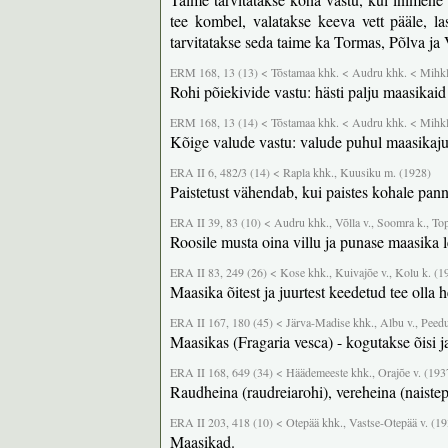
tee kombel, valatakse keeva vett pääle, la
tarvitatakse seda taime ka Tormas, Põlva ja
ERM 168, 13 (13) < Tõstamaa khk. < Audru khk. < Mihkl
Rohi põiekivide vastu: hästi palju maasikaid
ERM 168, 13 (14) < Tõstamaa khk. < Audru khk. < Mihkl
Kõige valude vastu: valude puhul maasikajuu
ERA II 6, 482/3 (14) < Rapla khk., Kuusiku m. (1928)
Paistetust vähendab, kui paistes kohale pan
ERA II 39, 83 (10) < Audru khk., Võlla v., Soomra k., Top
Roosile musta oina villu ja punase maasika l
ERA II 83, 249 (26) < Kose khk., Kuivajõe v., Kolu k. (1
Maasika õitest ja juurtest keedetud tee olla h
ERA II 167, 180 (45) < Järva-Madise khk., Albu v., Peedu
Maasikas (Fragaria vesca) - kogutakse õisi ja
ERA II 168, 649 (34) < Häädemeeste khk., Orajõe v. (193
Raudheina (raudreiarohi), vereheina (naistep
ERA II 203, 418 (10) < Otepää khk., Vastse-Otepää v. (1
Maasikad.