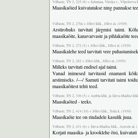
Vilbaste, TN 2, 225 (8) < Setumaa, Värska v., Võpolsova 
Maasikaõied kuivatatakse ning pannakse tee 
Vilbaste, TN 2, 270a < Jõhvi khk., Jõhvi al. (1929)
Arstirohuks tarvitati järgmisi taimi. Köh
maasikaõite, kanavarvaste ja pihlakaõite tee
Vilbaste, TN 2, 272 (5) < Jõhvi khk., Jõhvi al. (1929)
Maasikalehe teed tarvitati vere puhastamisek
Vilbaste, TN 2, 282 < Jõhvi khk., Jõhvi al. (1929)
Milleks tarvitati endisel ajal taimi.
Vanad inimesed tarvitasid enamasti kõiki
arstimiseks. /---/ Samuti tarvitati taimi to
maasikaõitest tehti teed.
Vilbaste, TN 2, 336 (5) < Ambla khk. ja Järva-Madise khk
Maasikaõied - teeks.
Vilbaste, TN 2, 414 (10) < Jõhvi khk., Toila k. (1930)
Maasikaõie tee on rindadele kasulik juua.
Vilbaste, TN 2, 431 (6) < Järva-Madise khk., Aravete al. 
Korjati maasika- ja krooklehe õisi, kuivatati 