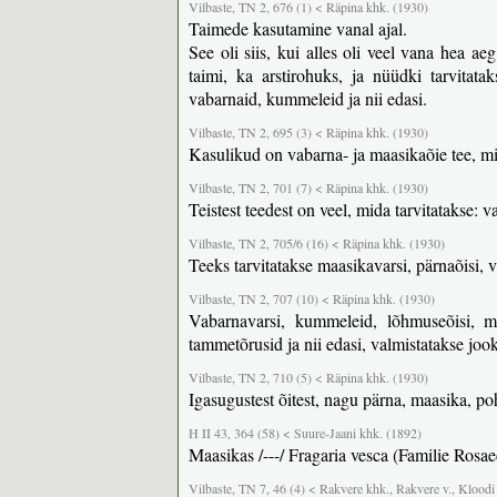
Vilbaste, TN 2, 676 (1) < Räpina khk. (1930)
Taimede kasutamine vanal ajal.
See oli siis, kui alles oli veel vana hea aeg
taimi, ka arstirohuks, ja nüüdki tarvitata
vabarnaid, kummeleid ja nii edasi.
Vilbaste, TN 2, 695 (3) < Räpina khk. (1930)
Kasulikud on vabarna- ja maasikaõie tee, mi
Vilbaste, TN 2, 701 (7) < Räpina khk. (1930)
Teistest teedest on veel, mida tarvitatakse:
Vilbaste, TN 2, 705/6 (16) < Räpina khk. (1930)
Teeks tarvitatakse maasikavarsi, pärnaõisi, 
Vilbaste, TN 2, 707 (10) < Räpina khk. (1930)
Vabarnavarsi, kummeleid, lõhmuseõisi, ma
tammetõrusid ja nii edasi, valmistatakse joo
Vilbaste, TN 2, 710 (5) < Räpina khk. (1930)
Igasugustest õitest, nagu pärna, maasika, pohl
H II 43, 364 (58) < Suure-Jaani khk. (1892)
Maasikas /---/ Fragaria vesca (Familie Rosae
Vilbaste, TN 7, 46 (4) < Rakvere khk., Rakvere v., Kloodi