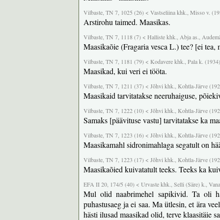
Vilbaste, TN 7, 1025 (26) < Vastseliina khk., Misso v. (1
Arstirohu taimed. Maasikas.
Vilbaste, TN 7, 1118 (7) < Halliste khk., Abja as., Audemä
Maasikaõie (Fragaria vesca L.) tee? [ei tea, 
Vilbaste, TN 7, 1181 (79) < Kodavere khk., Pala k. (1934
Maasikad, kui veri ei tööta.
Vilbaste, TN 7, 1211 (37) < Jõhvi khk., Kohtla-Järve (19
Maasikaid tarvitatakse neeruhaiguse, põiekiv
Vilbaste, TN 7, 1222 (10) < Jõhvi khk., Kohtla-Järve (19
Samaks [päävituse vastu] tarvitatakse ka m
Vilbaste, TN 7, 1223 (16) < Jõhvi khk., Kohtla-Järve (19
Maasikamahl sidronimahlaga segatult on hää
Vilbaste, TN 7, 1223 (17) < Jõhvi khk., Kohtla-Järve (19
Maasikaõied kuivatatult teeks. Teeks ka kui
EFA II 20, 174/5 (40) < Urvaste khk., Selli (Säre) k., Van
Mul olid naabrimehel sapikivid. Ta oli ha
puhastusaeg ja ei saa. Ma ütlesin, et ära vee
hästi ilusad maasikad olid, terve klaasitäie 