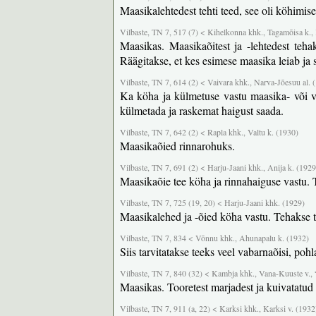
Maasikalehtedest tehti teed, see oli köhimise
Vilbaste, TN 7, 517 (7) < Kihelkonna khk., Tagamõisa k.
Maasikas. Maasikaõitest ja -lehtedest teha
Räägitakse, et kes esimese maasika leiab ja 
Vilbaste, TN 7, 614 (2) < Vaivara khk., Narva-Jõesuu al. 
Ka köha ja külmetuse vastu maasika- või v
külmetada ja raskemat haigust saada.
Vilbaste, TN 7, 642 (2) < Rapla khk., Valtu k. (1930)
Maasikaõied rinnarohuks.
Vilbaste, TN 7, 691 (2) < Harju-Jaani khk., Anija k. (1929
Maasikaõie tee köha ja rinnahaiguse vastu. T
Vilbaste, TN 7, 725 (19, 20) < Harju-Jaani khk. (1929)
Maasikalehed ja -õied köha vastu. Tehakse t
Vilbaste, TN 7, 834 < Võnnu khk., Ahunapalu k. (1932)
Siis tarvitatakse teeks veel vabarnaõisi, pohl
Vilbaste, TN 7, 840 (32) < Kambja khk., Vana-Kuuste v., 
Maasikas. Tooretest marjadest ja kuivatatud 
Vilbaste, TN 7, 911 (a, 22) < Karksi khk., Karksi v. (1932