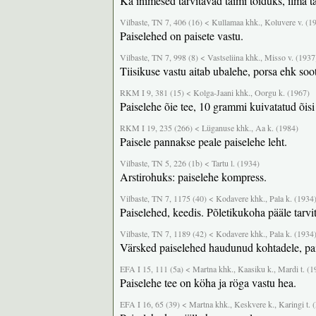
Ka inimesed tarvitavad taimi toiduks, ilma ta
Vilbaste, TN 7, 406 (16) < Kullamaa khk., Koluvere v. (1
Paiselehed on paisete vastu.
Vilbaste, TN 7, 998 (8) < Vastseliina khk., Misso v. (1937
Tiisikuse vastu aitab ubalehe, porsa ehk so
RKM I 9, 381 (15) < Kolga-Jaani khk., Oorgu k. (1967)
Paiselehe õie tee, 10 grammi kuivatatud õisi
RKM I 19, 235 (266) < Lüganuse khk., Aa k. (1984)
Paisele pannakse peale paiselehe leht.
Vilbaste, TN 5, 226 (1b) < Tartu l. (1934)
Arstirohuks: paiselehe kompress.
Vilbaste, TN 7, 1175 (40) < Kodavere khk., Pala k. (1934
Paiselehed, keedis. Põletikukoha pääle tarvi
Vilbaste, TN 7, 1189 (42) < Kodavere khk., Pala k. (1934
Värsked paiselehed haudunud kohtadele, paise
EFA I 15, 111 (5a) < Martna khk., Kaasiku k., Mardi t. (1
Paiselehe tee on köha ja röga vastu hea.
EFA I 16, 65 (39) < Martna khk., Keskvere k., Karingi t. (