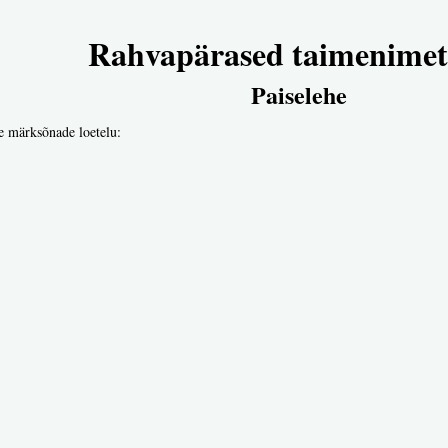
Rahvapärased taimenimet
Paiselehe
e märksõnade loetelu: