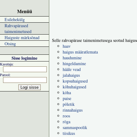
Menüü
Esilehekülg
Rahvapärased
taimenimetused
Haiguste märksõnad
Selle rahvapärase taimenimetusega seotud haigus
Otsing
haav
haigus määratlemata
Sisse logimine
haudumine
hingeldamine
Kasutaja:
hääle vead
Parool:
jalahaigus
kopsuhaigused
kõhuhaigused
köha
paise
põletik
rinnahaigus
roos
röga
sammaspoolik
tiisikus