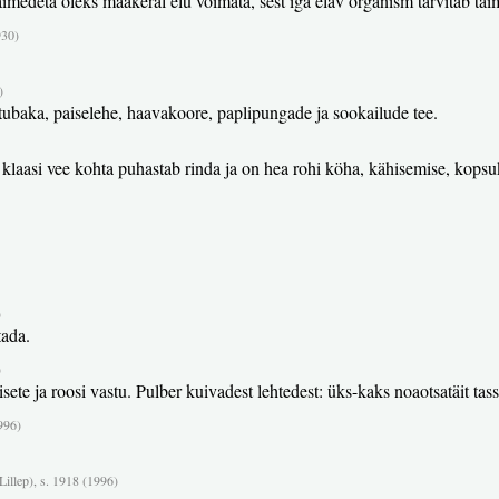
imedeta oleks maakeral elu võimata, sest iga elav organism tarvitab taimi 
930)
)
otubaka, paiselehe, haavakoore, paplipungade ja sookailude tee.
 klaasi vee kohta puhastab rinda ja on hea rohi köha, kähisemise, kopsuka
)
tada.
)
te ja roosi vastu. Pulber kuivadest lehtedest: üks-kaks noaotsatäit tass
996)
Lillep), s. 1918 (1996)