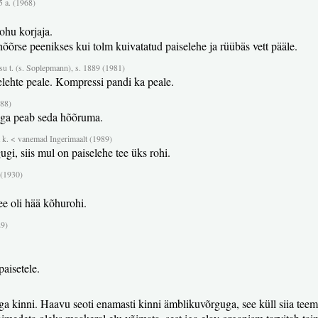
 a. (1968)
ohu korjaja.
: hõõrse peenikses kui tolm kuivatatud paiselehe ja rüübäs vett pääle.
u t. (s. Soplepmann), s. 1889 (1981)
elehte peale. Kompressi pandi ka peale.
988)
iega peab seda hõõruma.
 k. < vanemad Ingerimaalt (1989)
ugi, siis mul on paiselehe tee üks rohi.
 (1930)
tee oli hää kõhurohi.
29)
paisetele.
ga kinni. Haavu seoti enamasti kinni ämblikuvõrguga, see küll siia teema a