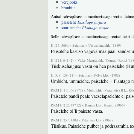
verejooks
bronhiit
Antud rahvapärase taimenimetusega seotud taime
paiseleht
Tussilago farfara
suur teeleht
Plantago major
Selle rahvapärase taimenimetusega seotud tekstid
H II 3, 569ii < Setumaa < Vastseliina khk. (1889)
Paisõlehe kasusõ vägevä maa pääl, sändse u
H II 11, 641 (2) < Väike-Maarja khk. (Conrad) Roost (18
Tiiskusehaiguse vastu on hea paiselehe (Hufl
H, R 9, 139 (11) < Setumaa < Põlva khk. (1903)
Umbleht, ummelehe, paiselehe = Plantago maj
RKM II 111, 66 (173) < Muhu khk., Vanamõisa II k., Kõu
Paisetele pandi peale vaeselapselehte e. pai
RKM II 212, 437 (2) < Kanepi khk., Kanepi (1966)
Paiselehe ol´li paisete vasta.
RKM II 257, 410d < Palamuse khk. (1968)
Tiisikus. Paiselehe pulber ja põdrasambla tee