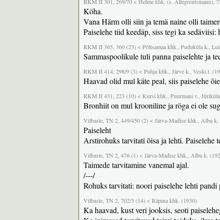
RKM II 301, 269/70 < Helme khk. (s. Altegrentsmann), 75
Köha.
Vana Härm olli siin ja temä naine olli taimer
Paiselehe tiid keedäp, siss tegi ka sedäviisi
RKM II 365, 360 (23) < Põltsamaa khk., Puduküla k., Luis
Sammaspoolikule tuli panna paiselehte ja te
RKM II 414, 298/9 (3) < Puhja khk., Järve k., Veski t. (1
Haavad olid mul käte peal, siis paiselehe õ
RKM II 431, 223 (10) < Kursi khk., Puurmani v., Jüriküla
Bronhiit on mul krooniline ja röga ei ole sug
Vilbaste, TN 2, 449/450 (2) < Järva-Madise khk., Albu k.
Paiseleht
Arstirohuks tarvitati õisa ja lehti. Paiselehe 
Vilbaste, TN 2, 476 (1) < Järva-Madise khk., Albu k. (19
Taimede tarvitamine vanemal ajal.
/---/
Rohuks tarvitati: noori paiselehe lehti pandi 
Vilbaste, TN 2, 702/3 (14) < Räpina khk. (1930)
Ka haavad, kust veri jooksis, seoti paiselehe