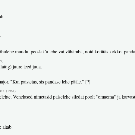
d:
:
ibulehe muudu, peo-lak'u lehe vai vähämbä, noid korätäs kokko, pandas
89)
attig) juure teed juua.
or. "Kui paistetas, sis pandase lehe pääle." [?].
e t. (1961)
selehte. Venelased nimetasid paiselehe siledat poolt "omaema" ja karvas
 aitab.