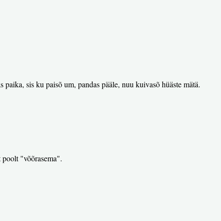
 paika, sis ku paisõ um, pandas pääle, nuu kuivasõ hüäste mätä.
t poolt "võõrasema".