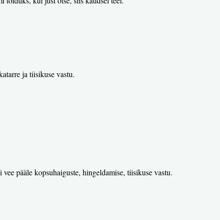
toiduks, kui just otse, siis kaudsel teel.
tarre ja tiisikuse vastu.
i vee pääle kopsuhaiguste, hingeldamise, tiisikuse vastu.