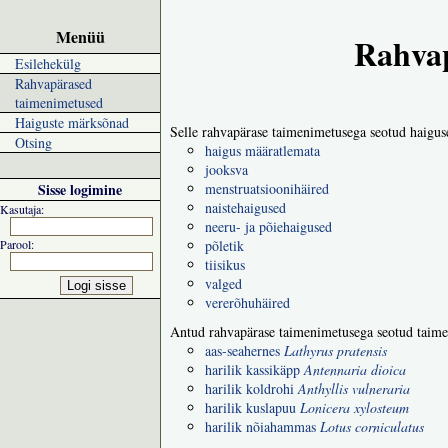
Menüü
Rahvap
Esilehekülg
Rahvapärased
taimenimetused
Haiguste märksõnad
Selle rahvapärase taimenimetusega seotud haigus
Otsing
haigus määratlemata
jooksva
Sisse logimine
menstruatsioonihäired
naistehaigused
Kasutaja:
neeru- ja põiehaigused
Parool:
põletik
tiisikus
valged
vererõhuhäired
Antud rahvapärase taimenimetusega seotud taime
aas-seahernes
Lathyrus pratensis
harilik kassikäpp
Antennaria dioica
harilik koldrohi
Anthyllis vulneraria
harilik kuslapuu
Lonicera xylosteum
harilik nõiahammas
Lotus corniculatus