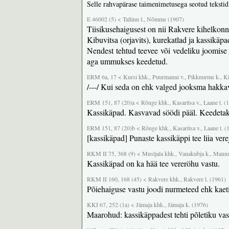
Selle rahvapärase taimenimetusega seotud tekstid
E 46002 (5) < Tallinn l., Nõmme (1907)
Tiisikusehaigusest on nii Rakvere kihelkonn
Kibuvitsa (orjavits), kurekatlad ja kassikäpa
Nendest tehtud teevee või vedeliku joomise 
aga ummukses keedetud.
ERM 6a, 17 < Kursi khk., Puurmanni v., Pikknurme k., Kii
/---/ Kui seda on ehk valged jooksma hakkav
ERM 151, 87 (20)a < Rõuge khk., Kasaritsa v., Laane t. (
Kassikäpad. Kasvavad söödi pääl. Keedetakse
ERM 151, 87 (20)b < Rõuge khk., Kasaritsa v., Laane t. (
[kassikäpad] Punaste kassikäppi tee liia vere
RKM II 75, 368 (9) < Mustjala khk., Vanakubja k., Maunuse t
Kassikäpad on ka hää tee vereröhu vastu.
RKM II 160, 168 (45) < Rakvere khk., Rakvere l. (1961)
Põiehaiguse vastu joodi nurmeteed ehk kaeti
KKI 67, 252 (1a) < Jämaja khk., Jämaja k. (1976)
Maarohud: kassikäppadest tehti põletiku vas