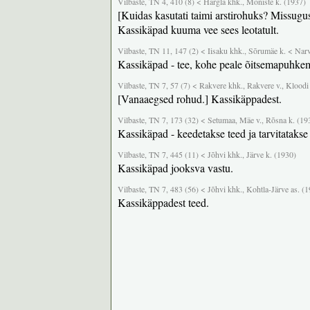
Vilbaste, TN 4, 410 (8) < Hargla khk., Mõniste k. (1937)
[Kuidas kasutati taimi arstirohuks? Missugus
Kassikäpad kuuma vee sees leotatult.
Vilbaste, TN 11, 147 (2) < Iisaku khk., Sõrumäe k. < Narv
Kassikäpad - tee, kohe peale õitsemapuhkem
Vilbaste, TN 7, 57 (7) < Rakvere khk., Rakvere v., Kloodi
[Vanaaegsed rohud.] Kassikäppadest.
Vilbaste, TN 7, 173 (32) < Setumaa, Mäe v., Rõsna k. (19
Kassikäpad - keedetakse teed ja tarvitatakse
Vilbaste, TN 7, 445 (11) < Jõhvi khk., Järve k. (1930)
Kassikäpad jooksva vastu.
Vilbaste, TN 7, 483 (56) < Jõhvi khk., Kohtla-Järve as. (
Kassikäppadest teed.