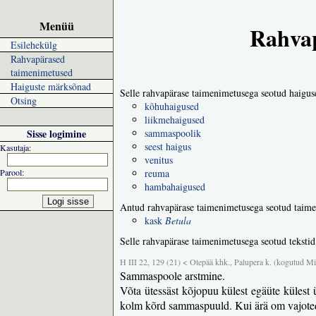
Menüü
Rahvap
Esilehekülg
Rahvapärased
taimenimetused
Haiguste märksõnad
Selle rahvapärase taimenimetusega seotud haigus
Otsing
kõhuhaigused
liikmehaigused
Sisse logimine
sammaspoolik
seest haigus
Kasutaja:
venitus
Parool:
reuma
hambahaigused
Antud rahvapärase taimenimetusega seotud taime
kask
Betula
Selle rahvapärase taimenimetusega seotud tekstid
H III 22, 129 (21) < Otepää khk., Palupera k. (kogutud M
Sammaspoole arstmine.
Võta ütessäst kõjopuu külest egäüte külest üi
kolm kõrd sammaspuuld. Kui ärä om vajotedu,