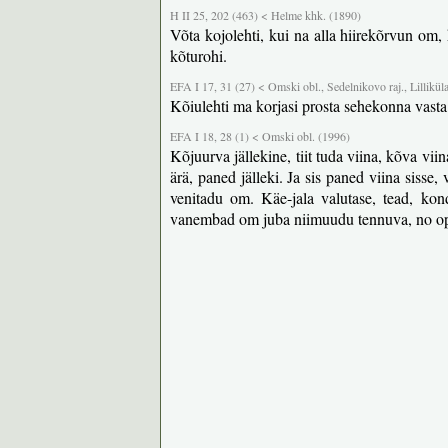
H II 25, 202 (463) < Helme khk. (1890)
Võta kojolehti, kui na alla hiirekõrvun om, 
kõturohi.
EFA I 17, 31 (27) < Omski obl., Sedelnikovo raj., Lilliküla
Kõiulehti ma korjasi prosta sehekonna vasta
EFA I 18, 28 (1) < Omski obl. (1996)
Kõjuurva jällekine, tiit tuda viina, kõva vii
ärä, paned jälleki. Ja sis paned viina sisse,
venitadu om. Käe-jala valutase, tead, kon
vanembad om juba niimuudu tennuva, no op