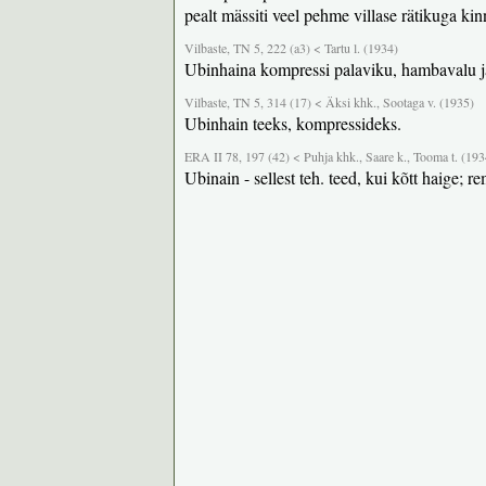
pealt mässiti veel pehme villase rätikuga kinni
Vilbaste, TN 5, 222 (a3) < Tartu l. (1934)
Ubinhaina kompressi palaviku, hambavalu j
Vilbaste, TN 5, 314 (17) < Äksi khk., Sootaga v. (1935)
Ubinhain teeks, kompressideks.
ERA II 78, 197 (42) < Puhja khk., Saare k., Tooma t. (193
Ubinain - sellest teh. teed, kui kõtt haige; r