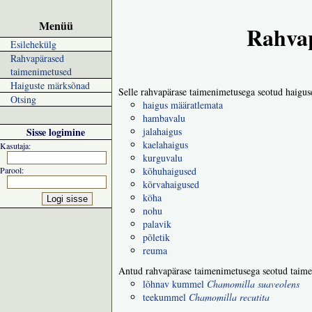
Menüü
Rahvap
Esilehekülg
Rahvapärased
taimenimetused
Haiguste märksõnad
Selle rahvapärase taimenimetusega seotud haigus
Otsing
haigus määratlemata
hambavalu
Sisse logimine
jalahaigus
kaelahaigus
Kasutaja:
kurguvalu
Parool:
kõhuhaigused
kõrvahaigused
köha
nohu
palavik
põletik
reuma
Antud rahvapärase taimenimetusega seotud taime
lõhnav kummel
Chamomilla suaveolens
teekummel
Chamomilla recutita