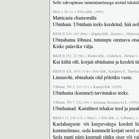
Selle rahvapärase taimenimetusega seotud tekstid
EKS c, 56 (1) < Põlva khk. (1891)
Matricaria chamomilla
Ubinhain. Ubinhain teeks keedetud, hää noh
RKM II 210, 183 (60a) < Räpina khk., Rasina v., Matsisaa
Ubinahaina lõhnasi, tutunupu ommava otsas.
Kiske palaviku välja.
RKM II 252, 22 (9a) < Rannu khk., Uniküla k., Jüritare t. (
Kui kühä olli, korjati ubinhainu ja keedeti ti
RKM II 428, 34/5 (11)b < Nõo khk., Karijärve k., Taavitse
Linnurohi, ubinahain olid põletiku vastu.
Vilbaste, TN 2, 313 (11) < Kanepi khk. (1929)
Ubinhaina (kummel) tarvitatakse teeks.
Vilbaste, TN 7, 232 (10) < Setumaa, Kremesova k. (1930)
Ubinhainad. Kamilitest tehakse teed ja juuak
RKM I 12, 234 (13) < Tartu l. < Nõo khk. (s. Lõhmus), s
Kaelahaiguste või kurguvaluga keedeti hä
kummelimass, seda kummelit korjati suvel o
Seda panti päris kuumalt rätiku sisse või v