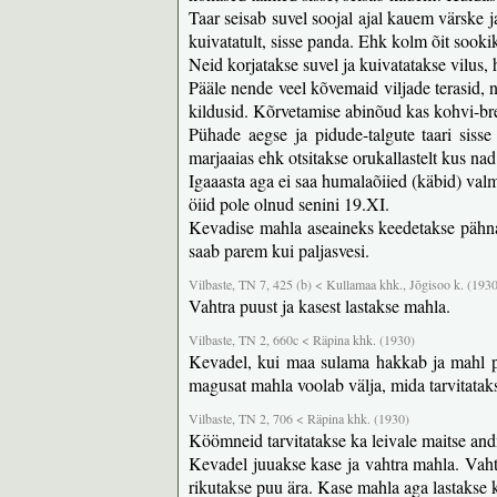
Taar seisab suvel soojal ajal kauem värske j
kuivatatult, sisse panda. Ehk kolm õit sook
Neid korjatakse suvel ja kuivatatakse vilus, 
Pääle nende veel kõvemaid viljade terasid,
kildusid. Kõrvetamise abinõud kas kohvi-br
Pühade aegse ja pidude-talgute taari sisse
marjaaias ehk otsitakse orukallastelt kus na
Igaaasta aga ei saa humalaõiied (käbid) val
öiid pole olnud senini 19.XI.
Kevadise mahla aseaineks keedetakse pähnap
saab parem kui paljasvesi.
Vilbaste, TN 7, 425 (b) < Kullamaa khk., Jõgisoo k. (193
Vahtra puust ja kasest lastakse mahla.
Vilbaste, TN 2, 660c < Räpina khk. (1930)
Kevadel, kui maa sulama hakkab ja mahl puu
magusat mahla voolab välja, mida tarvitatak
Vilbaste, TN 2, 706 < Räpina khk. (1930)
Köömneid tarvitatakse ka leivale maitse and
Kevadel juuakse kase ja vahtra mahla. Vahtr
rikutakse puu ära. Kase mahla aga lastakse 