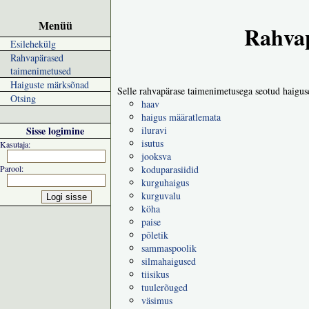
Menüü
Rahvap
Esilehekülg
Rahvapärased
taimenimetused
Haiguste märksõnad
Selle rahvapärase taimenimetusega seotud haigus
Otsing
haav
haigus määratlemata
Sisse logimine
iluravi
isutus
Kasutaja:
jooksva
Parool:
koduparasiidid
kurguhaigus
kurguvalu
köha
paise
põletik
sammaspoolik
silmahaigused
tiisikus
tuulerõuged
väsimus