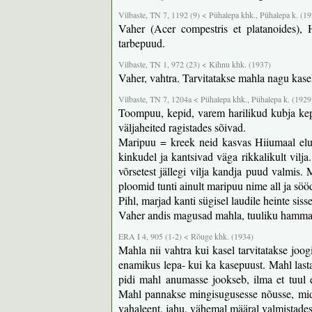
Vilbaste, TN 7, 1192 (9) < Pühalepa khk., Pühalepa k. (1
Vaher (Acer compestris et platanoides),
tarbepuud.
Vilbaste, TN 1, 972 (23) < Kihnu khk. (1937)
Vaher, vahtra. Tarvitatakse mahla nagu kase
Vilbaste, TN 7, 1204a < Pühalepa khk., Pühalepa k. (1929
Toompuu, kepid, varem harilikud kubja kepi
väljaheited ragistades sõivad.
Maripuu = kreek neid kasvas Hiiumaal elum
kinkudel ja kantsivad väga rikkalikult vilja
võrsetest jällegi vilja kandja puud valmis.
ploomid tunti ainult maripuu nime all ja söö
Pihl, marjad kanti sügisel laudile heinte siss
Vaher andis magusad mahla, tuuliku hammasr
ERA I 4, 905 (1-2) < Rõuge khk. (1934)
Mahla nii vahtra kui kasel tarvitatakse joo
enamikus lepa- kui ka kasepuust. Mahl las
pidi mahl anumasse jookseb, ilma et tuul 
Mahl pannakse mingisugusesse nõusse, mida 
vahaleent, jahu, vähemal määral valmistade