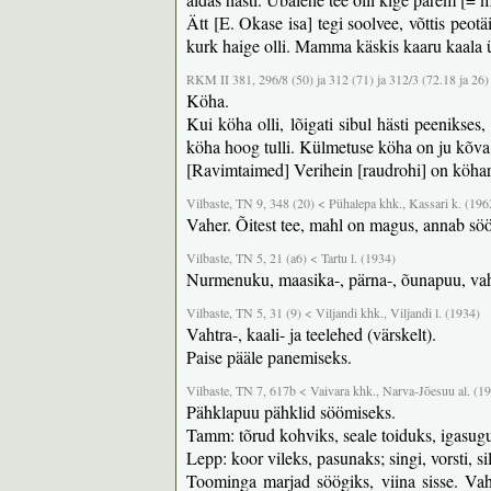
Ätt [E. Okase isa] tegi soolvee, võttis peotäi
kurk haige olli. Mamma käskis kaaru kaala 
RKM II 381, 296/8 (50) ja 312 (71) ja 312/3 (72.18 ja 26)
Köha.
Kui köha olli, lõigati sibul hästi peenikses,
köha hoog tulli. Külmetuse köha on ju kõva
[Ravimtaimed] Verihein [raudrohi] on köharo
Vilbaste, TN 9, 348 (20) < Pühalepa khk., Kassari k. (196
Vaher. Õitest tee, mahl on magus, annab söö
Vilbaste, TN 5, 21 (a6) < Tartu l. (1934)
Nurmenuku, maasika-, pärna-, õunapuu, vahtr
Vilbaste, TN 5, 31 (9) < Viljandi khk., Viljandi l. (1934)
Vahtra-, kaali- ja teelehed (värskelt).
Paise pääle panemiseks.
Vilbaste, TN 7, 617b < Vaivara khk., Narva-Jõesuu al. (1
Pähklapuu pähklid söömiseks.
Tamm: tõrud kohviks, seale toiduks, igasug
Lepp: koor vileks, pasunaks; singi, vorsti, si
Toominga marjad söögiks, viina sisse. Va