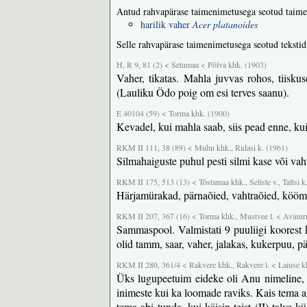
Antud rahvapärase taimenimetusega seotud taime
harilik vaher
Acer platanoides
Selle rahvapärase taimenimetusega seotud tekstid
H, R 9, 81 (2) < Setumaa < Põlva khk. (1903)
Vaher, tikatas. Mahla juvvas rohos, tiis
(Lauliku Ödo poig om esi terves saanu).
E 40104 (59) < Torma khk. (1900)
Kevadel, kui mahla saab, siis pead enne, kui
RKM II 111, 38 (89) < Muhu khk., Ridasi k. (1961)
Silmahaiguste puhul pesti silmi kase või va
RKM II 175, 513 (13) < Tõstamaa khk., Seliste v., Taltsi k
Härjamürakad, pärnaõied, vahtraõied, köömne
RKM II 207, 367 (16) < Torma khk., Mustvee l. < Avinu
Sammaspool. Valmistati 9 puuliigi koorest k
olid tamm, saar, vaher, jalakas, kukerpuu, p
RKM II 280, 361/4 < Rakvere khk., Rakvere l. < Laiuse khk
Üks lugupeetuim eideke oli Anu nimeline, 
inimeste kui ka loomade raviks. Kais tema alat
tema abi tunda, kui käisin teist (II) talve k