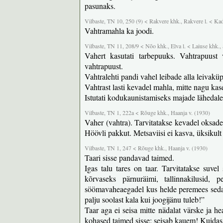
pasunaks.
Vilbaste, TN 10, 250 (9) < Rakvere khk., Rakvere l. < Ka
Vahtramahla ka joodi.
Vilbaste, TN 11, 208/9 < Nõo khk., Elva l. < Laiuse khk., 
Vahert kasutati tarbepuuks. Vahtrapuust va
vahtrapuust.
Vahtralehti pandi vahel leibade alla leivakü
Vahtrast lasti kevadel mahla, mitte nagu kasel
Istutati kodukaunistamiseks majade lähedale
Vilbaste, TN 1, 222a < Rõuge khk., Haanja v. (1930)
Vaher (vahtra). Tarvitatakse kevadel oksades
Höövli pakkut. Metsaviisi ei kasva, üksikult 
Vilbaste, TN 1, 247 < Rõuge khk., Haanja v. (1930)
Taari sisse pandavad taimed.
Igas talu tares on taar. Tarvitatakse suve
kõrvaseks pärnuräimi, tallinnakilusid,
söömavaheaegadel kus helde peremees seda lu
palju soolast kala kui joogijänu tuleb!”
Taar aga ei seisa mitte nädalat värske ja he
kohased taimed sisse; seisab kauem! Kuidas ta