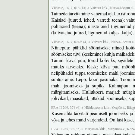
Vilbaste, TN 7, 616 (1a) < Vaivara khk., Narva-Jõesuu al.
Taimede tarvitamine vanemal ajal. Arstiroh
Kaislad (juured, lehed, varred; teena); vaht
pohlaõied (teena); ülaste õied (ligunenud p
(kuivatatud juured, ligunenud kaljas, kalja)
Vilbaste, TN 7, 624/6 (4) < Vaivara khk., Narva-Jõesuu al
Niinepuu: pähklid söömiseks; niined kott
söömiseks; tüvi (keskmine) kuhja malkadeks.
Tamm: kõva puu; tõrud kohviks, sigadele 
muuks tarveteks. Kask: kõva puu mööbliks
nelipühadel tuppa toomiseks; mahl joomisek
sütitus aine. Lepp: koor pasunaks. Toomi
mahl joomiseks ja supiks. Kalinapuu: ma
mürgitamiseks. Hullukoera marjad: mürgit
jõhvikad, maasikad, lillakad: söömiseks, su
ERA II 269, 374 (6) < Häädemeeste khk., Orajõe v., Rääg
Kasemahla tarvitati peamiselt joomiseks ja k
võsa ja tehes muid varjendeid. On last kase,
ERA II 285, 39 (35) < Märjamaa khk., Märjamaa v., Kõrve
Vaher on rohkem aiapuu, metsadest teda ei l