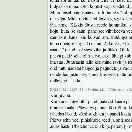
hulgas ka mina. Olin koolist koju saadetud ja
Minu teisel haiguspäeval tuli õnneks “rohuju
ole viga! Mina ravin sind terveks, sest kes s
jäta arme. Käskis tõusta reede hommikul va
koju, küta ise saun, pane see viht keeva vett
saunas niikaua, kui kuivad ära. Rätikuga är
tema õpetuse järgi: 1) mänd, 2) kuusk, 3) kad
saar, 12) sirel - okstest viha ja likku. Oli k
päeva pääle selle olin terve, et ei ühtegi ku
imestas. Jutustasin talle kes mind ravis ja te
olid mitu nädalat haiged ja paljudele jäivad 
nende haiguste aeg, sinna kusagile mitte o
millegagi tasuda.
RKM II 381, 282/3 (32) < Kadrina khk., Võduvere k. < Sa
Kurguvalu.
Kui kurk haige olli, pandi palavid kaaru pä
ümmer kaala. Päeva es panna, ikki õhtu, ku
jahedas läksid, võeti sukk ära ja pandi kaal
Päeva tehti veel pihlakuõie teed ja anti seda
aidas hästi. Ubalehe tee olli kige parem [= m