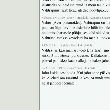
ilustuseks oli neid istutatud ja mõni taluni
Vahtrapuust saab head siledad höövlipakud,
Vilbaste, TN 1, 369 (108) < Torma khk., Avinurme ümbru
Vaher [Acer platanoides]. Vahtrapuu on me
puu, on õige tarviline tisleritele höövlipui
tuulamise harjasele põhju, sest olid sitked j
Vahtrast lastakse kevadetel ka mahla. Jookse
RKM II 384, 418 (91) < Keila khk. (1985)
Vahtra- ja kasemahlast võib teha taari, mi
siiski 3-liitristesse purkidesse. Kallataks
päeval pannakse kaane alla ja hoitakse jah
ERA II 201, 33/4 (2) < Saaremaa (1880ndad)
Jahu koide eest hoida. Kui jahu enne päävao
kelle lehed ära raasitud ja kes 24 tundi tu
neist jahudest eemale.