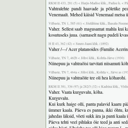
RKM II 433, 281 (5) < Harju-Madise khk., Padise k. < Pär
Vahtralehte pandi haavade ja põletike p
Venemaalt. Mehed käisid Venemaal metsa üles
Vilbaste, TN 1, 585 (61) < Jõelähtme khk., Ihasalu-Neeme p
Vaher. Sellest saab magusamat mahla kui kas
kosutuseks juua. (sarnaselt nagu pudeli kvas
H II 43, 362 (42) < Suure-Jaani khk. (1892)
Vaher /---/ Acer platanoides (Familie Acerin
Vilbaste, TN 7, 462b < Jõhvi khk., Kohtla-Järve (1930)
Niinepuu ja vahtraõisi tarvitati niisamuti kö
Vilbaste, TN 7, 464a < Jõhvi khk., Kohtla v., Järve as (19
Niinepuu ja vahtraõite tee oli hea köharohi.
RKM II 381, 336 (97) ja 282/3 (32) < Kadrina khk., Võduv
Vaher. Vaata kurguvalu, köha.
Kurguvalu.
Kui kurk haige olli, panta palavid kaaru pä
ümmer kaala. Päeva es panna, ikki õhtu, ku
jahedas läksid, võeti sukk ära ja panti kaal
Päeva tehti veel pihlaku õie teed ja anti sed
aidas hästi. Ubalehe tee olli kige parem [= 