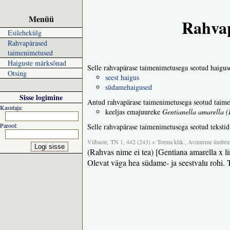
Menüü
Rahvap
Esilehekülg
Rahvapärased
taimenimetused
Haiguste märksõnad
Selle rahvapärase taimenimetusega seotud haigus
Otsing
seest haigus
südamehaigused
Sisse logimine
Antud rahvapärase taimenimetusega seotud taime
Kasutaja:
keeljas emajuureke
Gentianella amarella (
Parool:
Selle rahvapärase taimenimetusega seotud tekstid
Vilbaste, TN 1, 442 (243) < Torma khk., Avinurme ümbru
(Rahvas nime ei tea) [Gentiana amarella x li
Olevat väga hea südame- ja seestvalu rohi. T