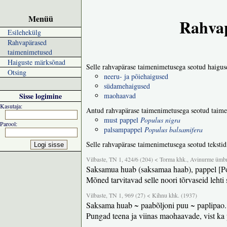
Menüü
Rahvap
Esilehekülg
Rahvapärased
taimenimetused
Haiguste märksõnad
Selle rahvapärase taimenimetusega seotud haigus
Otsing
neeru- ja põiehaigused
südamehaigused
Sisse logimine
maohaavad
Kasutaja:
Antud rahvapärase taimenimetusega seotud taime
must pappel
Populus nigra
Parool:
palsampappel
Populus balsamifera
Selle rahvapärase taimenimetusega seotud tekstid
Vilbaste, TN 1, 424/6 (204) < Torma khk., Avinurme ümb
Saksamua huab (saksamaa haab), pappel [Po
Mõned tarvitavad selle noori tõrvaseid lehti
Vilbaste, TN 1, 969 (27) < Kihnu khk. (1937)
Saksama huab ~ paabõljoni puu ~ paplipao.
Pungad teena ja viinas maohaavade, vist ka 