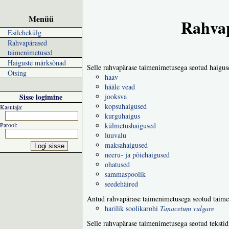
Menüü
Rahvap
Esilehekülg
Rahvapärased
taimenimetused
Haiguste märksõnad
Selle rahvapärase taimenimetusega seotud haigus
Otsing
haav
hääle vead
Sisse logimine
jooksva
kopsuhaigused
Kasutaja:
kurguhaigus
Parool:
külmetushaigused
luuvalu
maksahaigused
neeru- ja põiehaigused
ohatused
sammaspoolik
seedehäired
Antud rahvapärase taimenimetusega seotud taime
harilik soolikarohi
Tanacetum vulgare
Selle rahvapärase taimenimetusega seotud tekstid