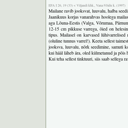
EFA I 26, 19 (33) < Viljandi khk., Vana-Võidu k. (1997)
Mailane ravib jooksvat, luuvalu, halba seedi
Jaanikuus korjas vanarahvas hoolega mailas
aga Lõuna-Eestis (Valga, Võrumaa, Pärnuma
12-15 cm pikkuse varrega, õied on helesina
tipus. Mailasel on karvased lühivarrelise
(oluline tunnus varrel!). Keeta sellest taim
jooksva, luuvalu, nõrk seedimine, samuti ko
kui hääl läheb ära, oled külmetanud ja põis 
Kui teha sellest tinktuuri, siis saab sellega 