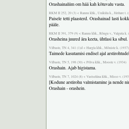
Orashainaliim om hää kah kõtuvalu vasta.
RKM II 252, 20 (3) < Rannu khk., Uniküla k., Jüritare t. (s
Paisele tetti plaasterd. Orashainad lasti kok
pääle.
RKM II 391, 379 (9) < Rannu khk., Rõngu v., Valguta k. 
Orasheina juured ära keeta, ühtlasi ka sibul
Vilbaste, TN 4, 341 (1)d < Hargla khk., Mõniste k. (1937)
Taimede kasutamisi endisel ajal arstirohtude
Vilbaste, TN 5, 198 (30) < Põlva khk., Mooste v. (1934)
Orashain. Ajab higistama.
Vilbaste, TN 7, 1024 (8) < Vastseliina khk., Misso v. (193
[Kodune arstirohu valmistamine ja nende ni
Orashain - orashein.