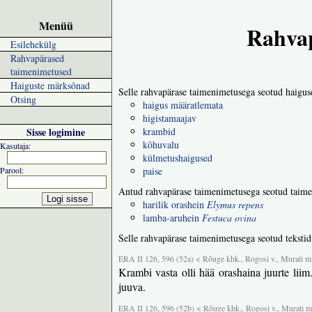
Menüü
Rahvap
Esilehekülg
Rahvapärased
taimenimetused
Haiguste märksõnad
Selle rahvapärase taimenimetusega seotud haigus
Otsing
haigus määratlemata
higistamaajav
Sisse logimine
krambid
kõhuvalu
Kasutaja:
külmetushaigused
Parool:
paise
Antud rahvapärase taimenimetusega seotud taime
harilik orashein
Elymus repens
lamba-aruhein
Festuca ovina
Selle rahvapärase taimenimetusega seotud tekstid
ERA II 126, 596 (52a) < Rõuge khk., Rogosi v., Murati m
Krambi vasta olli hää orashaina juurte liim.
juuva.
ERA II 126, 596 (52b) < Rõuge khk., Rogosi v., Murati m