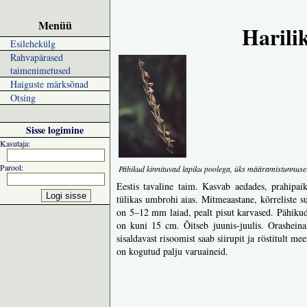
Menüü
Harili
Esilehekülg
Rahvapärased
taimenimetused
Haiguste märksõnad
Otsing
Sisse logimine
Kasutaja:
Parool:
Pähikud kinnituvad lapiku poolega, üks määramistunnuse
Eestis tavaline taim. Kasvab aedades, prahipaik
tülikas umbrohi aias. Mitmeaastane, kõrreliste 
on 5–12 mm laiad, pealt pisut karvased. Pähikud 
on kuni 15 cm. Õitseb juunis-juulis. Orasheina
sisaldavast risoomist saab siirupit ja röstitult m
on kogutud palju varuaineid.