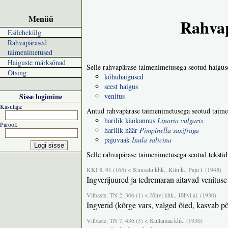
Menüü
Rahvap
Esilehekülg
Rahvapärased
taimenimetused
Haiguste märksõnad
Selle rahvapärase taimenimetusega seotud haigus
Otsing
kõhuhaigused
seest haigus
Sisse logimine
venitus
Kasutaja:
Antud rahvapärase taimenimetusega seotud taime
harilik käokannus
Linaria vulgaris
Parool:
harilik näär
Pimpinella saxifraga
pajuvaak
Inula salicina
Selle rahvapärase taimenimetusega seotud tekstid
KKI 8, 91 (165) < Kuusalu khk., Kiiu k., Paju t. (1948)
Ingverijuured ja tedremaran aitavad venituse
Vilbaste, TN 2, 306 (1) < Jõhvi khk., Jõhvi al. (1930)
Ingverid (kõrge vars, valged õied, kasvab põ
Vilbaste, TN 7, 436 (3) < Kullamaa khk. (1930)