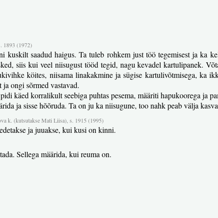
s. 1893 (1972)
 kuskilt saadud haigus. Ta tuleb rohkem just töö tegemisest ja ka kel
sked, siis kui veel niisugust tööd tegid, nagu kevadel kartulipanek. Võta
rukivihke köites, niisama linakakmine ja sügise kartulivõtmisega, ka
lt ja ongi sõrmed vastavad.
s pidi käed korralikult seebiga puhtas pesema, määriti hapukoorega ja pa
i määrida ja sisse hõõruda. Ta on ju ka niisugune, too nahk peab välja 
ova k. (kutsutakse Mati Liisa), s. 1915 (1995)
eedetakse ja juuakse, kui kusi on kinni.
otada. Sellega määrida, kui reuma on.