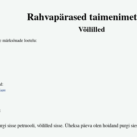
Rahvapärased taimenimet
Võililled
e märksõnade loetelu:
d:
ium
:
i sisse petruooli, võililled sisse. Üheksa päeva olen hoidand purgi sie