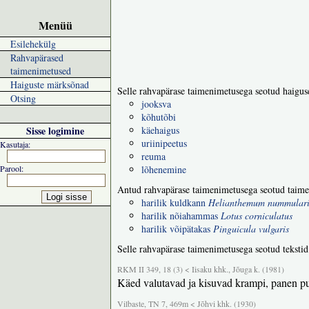
Menüü
Esilehekülg
Rahvapärased
taimenimetused
Haiguste märksõnad
Selle rahvapärase taimenimetusega seotud haigus
Otsing
jooksva
kõhutõbi
Sisse logimine
käehaigus
uriinipeetus
Kasutaja:
reuma
Parool:
lõhenemine
Antud rahvapärase taimenimetusega seotud taime
harilik kuldkann
Helianthemum nummular
harilik nõiahammas
Lotus corniculatus
harilik võipätakas
Pinguicula vulgaris
Selle rahvapärase taimenimetusega seotud tekstid
RKM II 349, 18 (3) < Iisaku khk., Jõuga k. (1981)
Käed valutavad ja kisuvad krampi, panen purg
Vilbaste, TN 7, 469m < Jõhvi khk. (1930)