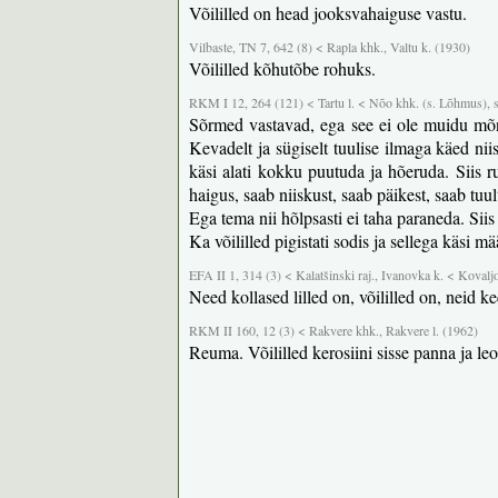
Võililled on head jooksvahaiguse vastu.
Vilbaste, TN 7, 642 (8) < Rapla khk., Valtu k. (1930)
Võililled kõhutõbe rohuks.
RKM I 12, 264 (121) < Tartu l. < Nõo khk. (s. Lõhmus), 
Sõrmed vastavad, ega see ei ole muidu mõni
Kevadelt ja sügiselt tuulise ilmaga käed nii
käsi alati kokku puutuda ja hõeruda. Siis 
haigus, saab niiskust, saab päikest, saab tuu
Ega tema nii hõlpsasti ei taha paraneda. Sii
Ka võililled pigistati sodis ja sellega käs
EFA II 1, 314 (3) < Kalatšinski raj., Ivanovka k. < Kovalj
Need kollased lilled on, võililled on, neid k
RKM II 160, 12 (3) < Rakvere khk., Rakvere l. (1962)
Reuma. Võililled kerosiini sisse panna ja le