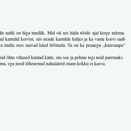
le nahk on liiga tundlik. Mul oli see häda tööde ajal kerge tulema.
d kartulid korvist, siis nende kartulde küljes ja ka vastu korvi saab
 ikka mulla sees saavad käed hõõruda. Ta on ka peaaegu „kuresaapa“
nid õhtu villased kindad kätte, siis soe ja pehme tegi neid paremaks.
kasvama, ega need lõhenenud nahaääred enam kokku ei kasva.