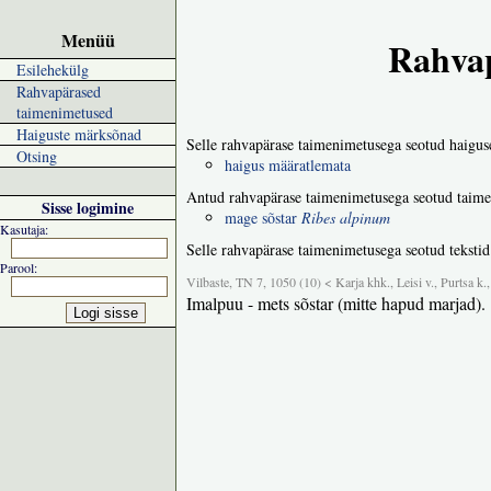
Menüü
Rahvap
Esilehekülg
Rahvapärased
taimenimetused
Haiguste märksõnad
Selle rahvapärase taimenimetusega seotud haigus
Otsing
haigus määratlemata
Antud rahvapärase taimenimetusega seotud taime
Sisse logimine
mage sõstar
Ribes alpinum
Kasutaja:
Selle rahvapärase taimenimetusega seotud tekstid
Parool:
Vilbaste, TN 7, 1050 (10) < Karja khk., Leisi v., Purtsa k
Imalpuu - mets sõstar (mitte hapud marjad).