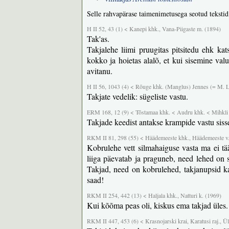
Selle rahvapärase taimenimetusega seotud tekstid
H II 52, 43 (1) < Kanepi khk., Vana-Piigaste m. (1894)
Tak'as.
Takjalehe liimi pruugitas pitsitedu ehk k
kokko ja hoietas alalõ, et kui sisemine valu
avitanu.
H II 56, 1043 (4) < Rõuge khk. (Manglus) Jennes (= M. L
Takjate vedelik: sügeliste vastu.
ERM 168, 12 (9) < Tõstamaa khk. < Audru khk. < Mihkli
Takjade keedist antakse krampide vastu siss
RKM II 81, 298 (55) < Häädemeeste khk., Häädemeeste v., 
Kobrulehe vett silmahaiguse vasta ma ei tää
liiga päevatab ja praguneb, need lehed on 
Takjad, need on kobrulehed, takjanupsid ka
saad!
RKM II 254, 442 (13) < Haljala khk., Natturi k. (1969)
Kui kõõma peas oli, kiskus ema takjad üles.
RKM II 447, 453 (6) < Krasnojarski krai, Karatusi raj., Ü