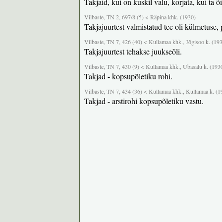
Takjaid, kui on kuskil valu, korjata, kui ta õi
Vilbaste, TN 2, 697/8 (5) < Räpina khk. (1930)
Takjajuurtest valmistatud tee oli külmetuse
Vilbaste, TN 7, 426 (40) < Kullamaa khk., Jõgisoo k. (19
Takjajuurtest tehakse juukseõli.
Vilbaste, TN 7, 430 (9) < Kullamaa khk., Ubasalu k. (193
Takjad - kopsupõletiku rohi.
Vilbaste, TN 7, 434 (36) < Kullamaa khk., Kullamaa k. (1
Takjad - arstirohi kopsupõletiku vastu.