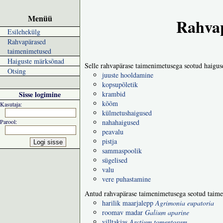
Menüü
Rahvap
Esilehekülg
Rahvapärased
taimenimetused
Haiguste märksõnad
Selle rahvapärase taimenimetusega seotud haigus
Otsing
juuste hooldamine
kopsupõletik
Sisse logimine
krambid
kõõm
Kasutaja:
külmetushaigused
Parool:
nahahaigused
peavalu
pistja
sammaspoolik
sügelised
valu
vere puhastamine
Antud rahvapärase taimenimetusega seotud taime
harilik maarjalepp
Agrimonia eupatoria
roomav madar
Galium aparine
villtakjas
Arctium tomentosum