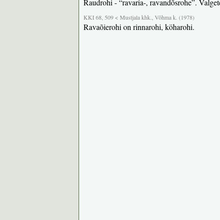
Raudrohi - “ravaria-, ravandõsrohe”. Valgete
KKI 68, 509 < Mustjala khk., Võhma k. (1978)
Ravaõierohi on rinnarohi, köharohi.