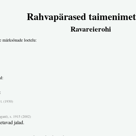
Rahvapärased taimenimet
Ravareierohi
e märksõnade loetelu:
d:
:
t. (1930)
agant), s. 1915 (2002)
tetavad jalad.