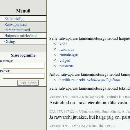
Menüü
Esilehekülg
Rahvapärased
taimenimetused
Haiguste märksõnad
Selle rahvapärase taimenimetusega seotud haigus
Otsing
köha
rabandus
Sisse logimine
rinnahaigus
valged
Kasutaja:
paistetus
Parool:
Antud rahvapärase taimenimetusega seotud taime
harilik raudrohi
Achillea millefolium
Selle rahvapärase taimenimetusega seotud tekstid
Vilbaste, TN 7, 549a < Kihelkonna khk., Vedruka k., Otsa 
Arstirohud on - ravareierohi on köha vastu.
EFA I 57, 147 (2c) < Uljanovski obl., Smorodino k. (s. Ja
Ja ravvarohi juuakse, kui haige jalg on, pais
Vilbaste, TN 7, 1283 (75) < Kihnu khk. (1939)