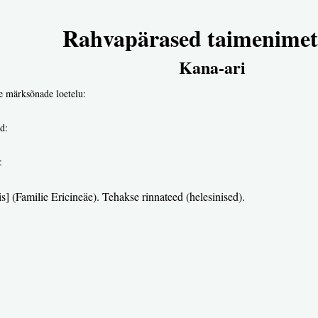
Rahvapärased taimenimet
Kana-ari
e märksõnade loetelu:
d:
:
is] (Familie Ericineäe). Tehakse rinnateed (helesinised).