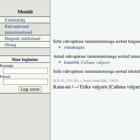
Menüü
Esilehekülg
Rahvapärased
taimenimetused
Haiguste märksõnad
Selle rahvapärase taimenimetusega seotud haigus
Otsing
rinnahaigus
Antud rahvapärase taimenimetusega seotud taime
Sisse logimine
kanarbik
Calluna vulgaris
Kasutaja:
Selle rahvapärase taimenimetusega seotud tekstid
Parool:
H II 43, 359 (20) < Suure-Jaani khk. (1892)
Kana-ari /---/ Erika vulgaris [Calluna vulgar