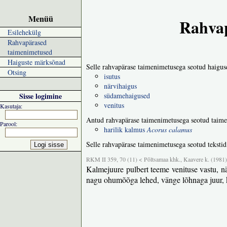
Menüü
Rahvap
Esilehekülg
Rahvapärased
taimenimetused
Haiguste märksõnad
Selle rahvapärase taimenimetusega seotud haigus
Otsing
isutus
närvihaigus
Sisse logimine
südamehaigused
venitus
Kasutaja:
Antud rahvapärase taimenimetusega seotud taime
Parool:
harilik kalmus
Acorus calamus
Selle rahvapärase taimenimetusega seotud tekstid
RKM II 359, 70 (11) < Põltsamaa khk., Kaavere k. (1981)
Kalmejuure pulbert teeme venituse vastu, n
nagu ohumõõga lehed, vänge lõhnaga juur, k