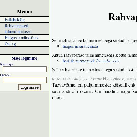
Menüü
Rahvap
Esilehekülg
Rahvapärased
taimenimetused
Haiguste märksõnad
Selle rahvapärase taimenimetusega seotud haigus
Otsing
haigus määratlemata
Antud rahvapärase taimenimetusega seotud taime
Sisse logimine
harilik nurmenukk
Primula veris
Kasutaja:
Selle rahvapärase taimenimetusega seotud tekstid
Parool:
RKM II 175, 144 (23) < Tõstamaa khk., Seliste v., Taltsi k
Taevavõtmel on palju nimesid: käiselill e
suur arstirohi olema. On haraline nagu ku
olema.