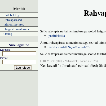
Menüü
Rahvap
Esilehekülg
Rahvapärased
taimenimetused
Haiguste märksõnad
Selle rahvapärase taimenimetusega seotud haigus
Otsing
profülaktika
Antud rahvapärase taimenimetusega seotud taime
Sisse logimine
harilik sinilill
Hepatica nobilis
Kasutaja:
Selle rahvapärase taimenimetusega seotud tekstid
Parool:
H III 25, 238 (206) < Valjala khk., Lööne k. (1895)
Kes kevadi "külmalaste" (sinised õied) õie ä