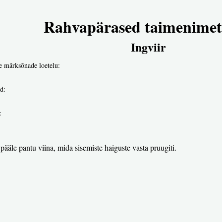
Rahvapärased taimenimet
Ingviir
e märksõnade loetelu:
d:
:
pääle pantu viina, mida sisemiste haiguste vasta pruugiti.