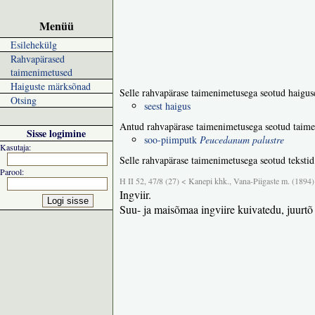
Menüü
Esilehekülg
Rahvapärased
taimenimetused
Haiguste märksõnad
Selle rahvapärase taimenimetusega seotud haigus
Otsing
seest haigus
Antud rahvapärase taimenimetusega seotud taime
Sisse logimine
soo-piimputk
Peucedanum palustre
Kasutaja:
Selle rahvapärase taimenimetusega seotud tekstid
Parool:
H II 52, 47/8 (27) < Kanepi khk., Vana-Piigaste m. (1894)
Ingviir.
Suu- ja maisõmaa ingviire kuivatedu, juurtõ 