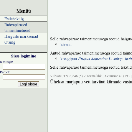
Menüü
Esilehekülg
Rahvapärased
taimenimetused
Haiguste märksõnad
Selle rahvapärase taimenimetusega seotud haigus
Otsing
kärnad
Antud rahvapärase taimenimetusega seotud taime
Sisse logimine
kreegipuu
Prunus domestica L. subsp. insit
Kasutaja:
Selle rahvapärase taimenimetusega seotud tekstid
Parool:
Vilbaste, TN 2, 646 (5) < Torma khk., Avinurme al. (1930
Üheksa marjapuu vett tarvitati kärnade vastu