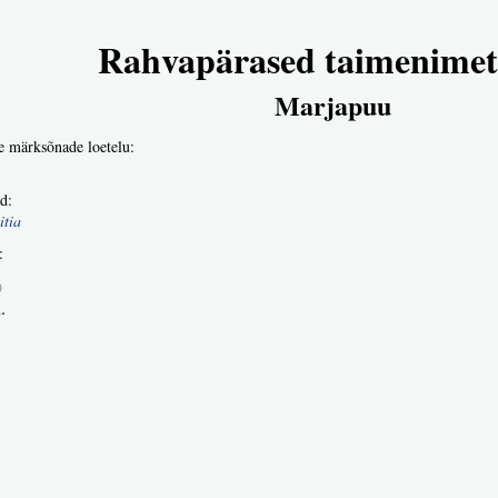
Rahvapärased taimenimet
Marjapuu
e märksõnade loetelu:
d:
itia
:
)
.