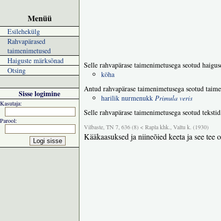
Menüü
Esilehekülg
Rahvapärased
taimenimetused
Haiguste märksõnad
Selle rahvapärase taimenimetusega seotud haigus
Otsing
köha
Antud rahvapärase taimenimetusega seotud taime
Sisse logimine
harilik nurmenukk
Primula veris
Kasutaja:
Selle rahvapärase taimenimetusega seotud tekstid
Parool:
Vilbaste, TN 7, 636 (8) < Rapla khk., Valtu k. (1930)
Kääkaasuksed ja niineõied keeta ja see tee 