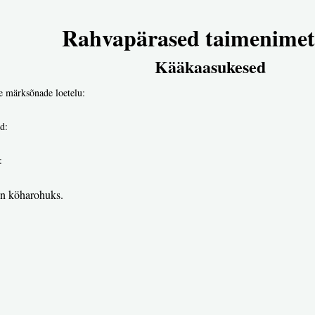
Rahvapärased taimenimet
Kääkaasukesed
e märksõnade loetelu:
d:
:
on köharohuks.