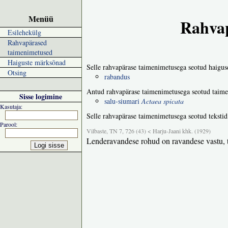
Menüü
Rahvap
Esilehekülg
Rahvapärased
taimenimetused
Haiguste märksõnad
Selle rahvapärase taimenimetusega seotud haigus
Otsing
rabandus
Antud rahvapärase taimenimetusega seotud taime
Sisse logimine
salu-siumari
Actaea spicata
Kasutaja:
Selle rahvapärase taimenimetusega seotud tekstid
Parool:
Vilbaste, TN 7, 726 (43) < Harju-Jaani khk. (1929)
Lenderavandese rohud on ravandese vastu, t