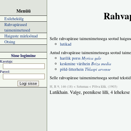
Menüü
Rahvap
Esilehekülg
Rahvapärased
taimenimetused
Haiguste märksõnad
Selle rahvapärase taimenimetusega seotud haigus
Otsing
lutikad
Antud rahvapärase taimenimetusega seotud taime
Sisse logimine
harilik porss
Myrica gale
Kasutaja:
keskmine värihein
Briza media
põld-litterhein
Thlaspi arvense
Parool:
Selle rahvapärase taimenimetusega seotud tekstid
H, R 9, 146 (18) < Setumaa < Põlva khk. (1903)
Lutikhain. Valge, peenikese lilli, 4 lehekese 