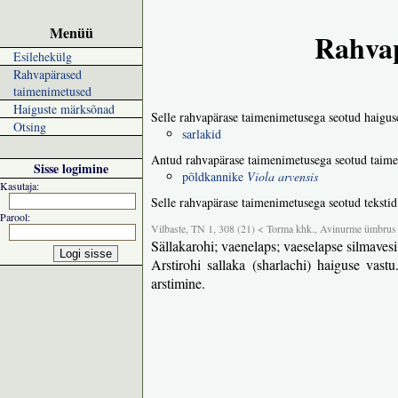
Menüü
Rahvap
Esilehekülg
Rahvapärased
taimenimetused
Haiguste märksõnad
Selle rahvapärase taimenimetusega seotud haigus
Otsing
sarlakid
Antud rahvapärase taimenimetusega seotud taime
Sisse logimine
põldkannike
Viola arvensis
Kasutaja:
Selle rahvapärase taimenimetusega seotud tekstid
Parool:
Vilbaste, TN 1, 308 (21) < Torma khk., Avinurme ümbrus
Sällakarohi; vaenelaps; vaeselapse silmavesi
Arstirohi sallaka (sharlachi) haiguse vast
arstimine.