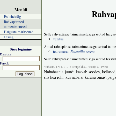
Menüü
Rahvap
Esilehekülg
Rahvapärased
taimenimetused
Haiguste märksõnad
Selle rahvapärase taimenimetusega seotud haigus
Otsing
venitus
Antud rahvapärase taimenimetusega seotud taime
Sisse logimine
tedremaran
Potentilla erecta
Kasutaja:
Selle rahvapärase taimenimetusega seotud tekstid
Parool:
Vilbaste, TN 1, 219 < Rõuge khk., Haanja v. (1930)
Nabahaania juurõ: kasvab soodes, kollased 
siis hea rohi, kui naba ar karanu omast paiga