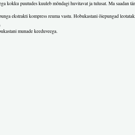
tega kokku puutudes kuuleb mõndagi huvitavat ja tulusat. Ma saadan täna
nga ekstrakti kompress reuma vastu. Hobukastani õiepungad leotatakse
)
obukastani munade keeduveega.