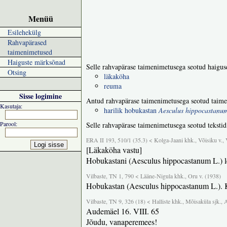
Menüü
Esilehekülg
Rahvapärased
taimenimetused
Haiguste märksõnad
Selle rahvapärase taimenimetusega seotud haigus
Otsing
läkaköha
reuma
Sisse logimine
Antud rahvapärase taimenimetusega seotud taime
Kasutaja:
harilik hobukastan
Aesculus hippocastanu
Parool:
Selle rahvapärase taimenimetusega seotud tekstid
ERA II 193, 510/1 (35.3) < Kolga-Jaani khk., Võisiku v., 
[Läkaköha vastu]
Hobukastani (Aesculus hippocastanum L.) leh
Vilbaste, TN 1, 790 < Lääne-Nigula khk., Oru v. (1938)
Hobukastan (Aesculus hippocastanum L.). Ka
Vilbaste, TN 9, 326 (18) < Halliste khk., Mõisaküla sjk., 
Audemäel 16. VIII. 65
Jõudu, vanaperemees!