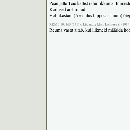
Pean jälle Teie kallist rahu rikkuma. Inimes
Kodused arstirohud.
Hobukastani (Aesculus hippocastanum) õiepu
RKM I 19, 163 (331) < Lüganuse khk., Lohkuse k. (1984
Reuma vastu aitab, kui liikmeid määrida h