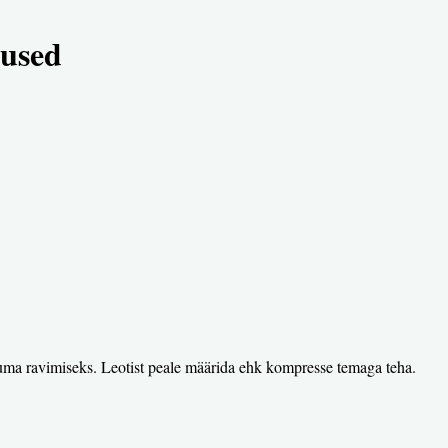
used
euma ravimiseks. Leotist peale määrida ehk kompresse temaga teha.