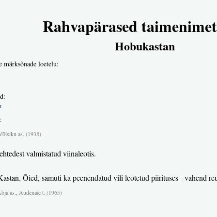
Rahvapärased taimenimet
Hobukastan
e märksõnade loetelu:
d:
m
:
Võisiku as. (1938)
tedest valmistatud viinaleotis.
stan. Õied, samuti ka peenendatud vili leotetud piirituses - vahend r
Abja as., Audemäe t. (1965)