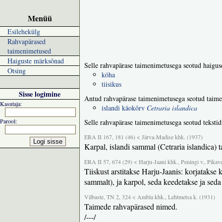
Menüü
Esilehekülg
Rahvapärased
taimenimetused
Haiguste märksõnad
Selle rahvapärase taimenimetusega seotud haigus
Otsing
köha
tiisikus
Sisse logimine
Antud rahvapärase taimenimetusega seotud taime
Kasutaja:
islandi käokõrv
Cetraria islandica
Parool:
Selle rahvapärase taimenimetusega seotud tekstid
ERA II 167, 181 (46) < Järva-Madise khk. (1937)
Karpal, islandi sammal (Cetraria islandica) 
ERA II 57, 674 (29) < Harju-Jaani khk., Peningi v., Pikave
Tiiskust arstitakse Harju-Jaanis: korjatakse
sammalt), ja karpol, seda keedetakse ja seda
Vilbaste, TN 2, 324 < Ambla khk., Lehtmetsa k. (1931)
Taimede rahvapärased nimed.
/---/