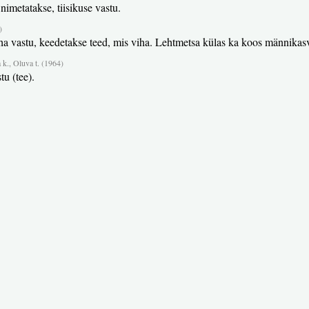
nimetatakse, tiisikuse vastu.
)
 köha vastu, keedetakse teed, mis viha. Lehtmetsa külas ka koos männika
 k., Oluva t. (1964)
tu (tee).