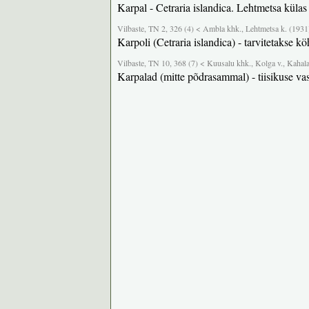
Karpal - Cetraria islandica. Lehtmetsa külas 
Vilbaste, TN 2, 326 (4) < Ambla khk., Lehtmetsa k. (1931
Karpoli (Cetraria islandica) - tarvitetakse
Vilbaste, TN 10, 368 (7) < Kuusalu khk., Kolga v., Kahala
Karpalad (mitte põdrasammal) - tiisikuse vas