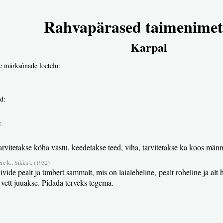
Rahvapärased taimenimet
Karpal
e märksõnade loetelu:
d:
:
tarvitetakse köha vastu, keedetakse teed, viha, tarvitetakse ka koos mä
re k., Sikka t. (1932)
 kivide pealt ja ümbert sammalt, mis on laialeheline, pealt roheline ja a
 vett juuakse. Pidada terveks tegema.