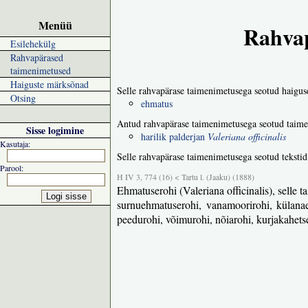
Menüü
Rahvap
Esilehekülg
Rahvapärased
taimenimetused
Haiguste märksõnad
Selle rahvapärase taimenimetusega seotud haigus
Otsing
ehmatus
Antud rahvapärase taimenimetusega seotud taime
Sisse logimine
harilik palderjan
Valeriana officinalis
Kasutaja:
Selle rahvapärase taimenimetusega seotud tekstid
Parool:
H IV 3, 774 (16) < Tartu l. (Jaaku) (1888)
Ehmatuserohi (Valeriana officinalis), selle t
surnuehmatuserohi, vanamoorirohi, külanaest
peedurohi, võimurohi, nõiarohi, kurjakahets