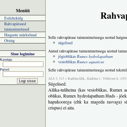
Menüü
Rahvap
Esilehekülg
Rahvapärased
taimenimetused
Haiguste märksõnad
Selle rahvapärase taimenimetusega seotud haigus
Otsing
sügelised
Antud rahvapärase taimenimetusega seotud taime
Sisse logimine
jõgioblikas
Rumex hydrolapathum
Kasutaja:
vesioblikas
Rumex aquaticus
Parool:
Selle rahvapärase taimenimetusega seotud tekstid
ALS 3, 313 < Kadrina khk., Kadrina v., Võduvere k. (193
Sügelised.
Allika-tuliheina (kas vesioblikas, Rumex aqu
oblikas, Rumex hydrolapathum Huds - jõekall
hapukoorega (ehk ka mageda rasvaga) sügel
crispus) ei aita.