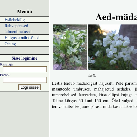
Menüü
Aed-mäda
Esilehekülg
Rahvapärased
taimenimetused
Haiguste märksõnad
Otsing
Sisse logimine
Kasutaja:
Parool:
õisik.
Eestis leidub mädarõigast hajusalt. Pole pärism
maanteede ümbruses, mahajäetud aedades, jä
tumerohelised, karvadeta, kitsa ellipsi kujuga,
Taime kõrgus 50 kuni 150 cm. Õied valged. Õit
teravamaitselise juure pärast, mida kasutatakse t