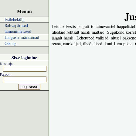
Menüü
Ju
Esilehekülg
Rahvapärased
Leidub Eestis paiguti toitainevaestel happelis
taimenimetused
tihedaid rõhtsalt harali mättaid. Sugukond kõrre
Haiguste märksõnad
jäigalt harali. Lehetuped valkjad, alusel paksen
Otsing
reana, naaskeljad, üheõielised, kuni 1 cm pikad. 
Sisse logimine
Kasutaja:
Parool: