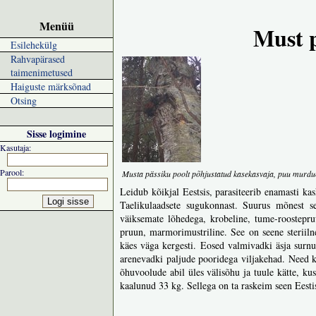
Menüü
Must 
Esilehekülg
Rahvapärased
taimenimetused
Haiguste märksõnad
Otsing
Sisse logimine
Kasutaja:
Parool:
Musta pässiku poolt põhjustatud kasekasvaja, puu murdu
Leidub kõikjal Eestsis, parasiteerib enamasti ka
Taelikulaadsete sugukonnast. Suurus mõnest se
väiksemate lõhedega, krobeline, tume-roostepru
pruun, marmorimustriline. See on seene steriil
käes väga kergesti. Eosed valmivadki äsja surnu
arenevadki paljude pooridega viljakehad. Need 
õhuvoolude abil üles välisõhu ja tuule kätte, ku
kaalunud 33 kg. Sellega on ta raskeim seen Eesti