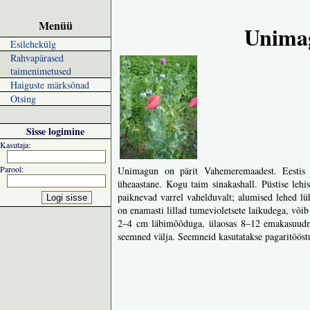
Menüü
Unima
Esilehekülg
Rahvapärased
taimenimetused
Haiguste märksõnad
Otsing
Sisse logimine
Kasutaja:
Parool:
Unimagun on pärit Vahemeremaadest. Eestis k
üheaastane. Kogu taim sinakashall. Püstise le
paiknevad varrel vahelduvalt; alumised lehed lü
on enamasti lillad tumevioletsete laikudega, võib
2–4 cm läbimõõduga, ülaosas 8–12 emakasuudme 
seemned välja. Seemneid kasutatakse pagaritööstus