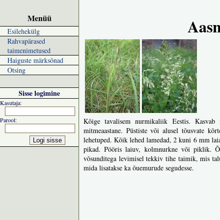
Menüü
Aas
Esilehekülg
Rahvapärased
taimenimetused
Haiguste märksõnad
Otsing
Sisse logimine
Kasutaja:
Parool:
Kõige tavalisem nurmikaliik Eestis. Kasvab ni
mitmeaastane. Püstiste või alusel tõusvate kõ
lehetuped. Kõik lehed lamedad, 2 kuni 6 mm laia
pikad. Pööris laiuv, kolmnurkne või piklik. Õ
võsunditega levimisel tekkiv tihe taimik, mis ta
mida lisatakse ka õuemurude segudesse.