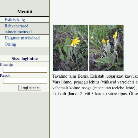
Menüü
Esilehekülg
Rahvapärased
taimenimetused
Haiguste märksõnad
Otsing
Sisse logimine
Kasutaja:
Parool:
Tavaline taim Eestis. Eelistab lubjarikast kasvu
Vars lihtne, peaaegu lehitu (väikseid varrelehti
vähemalt kolme rooga (meenutab teelehe lehte), e
üksikult (harva 2- või 3-kaupa) varre tipus. Õit