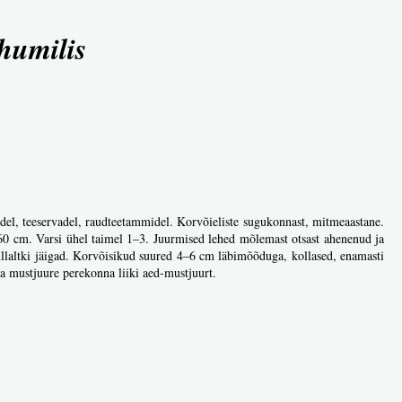
humilis
tudel, teeservadel, raudteetammidel. Korvõieliste sugukonnast, mitmeaastane.
i 60 cm. Varsi ühel taimel 1–3. Juurmised lehed mõlemast otsast ahenenud ja
 küllaltki jäigad. Korvõisikud suured 4–6 cm läbimõõduga, kollased, enamasti
na mustjuure perekonna liiki aed-mustjuurt.