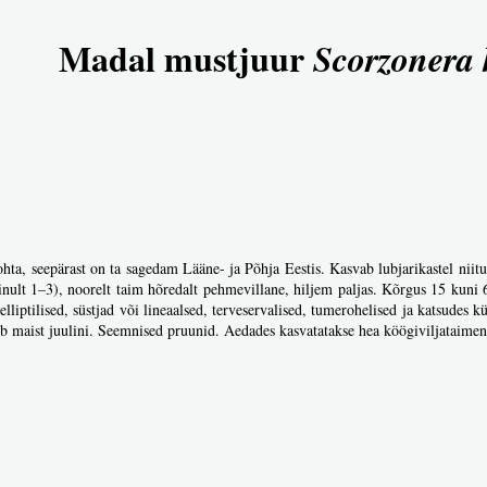
Madal mustjuur
Scorzonera 
kohta, seepärast on ta sagedam Lääne- ja Põhja Eestis. Kasvab lubjarikastel nii
 ainult 1–3), noorelt taim hõredalt pehmevillane, hiljem paljas. Kõrgus 15 kun
lliptilised, süstjad või lineaalsed, terveservalised, tumerohelised ja katsudes
seb maist juulini. Seemnised pruunid. Aedades kasvatatakse hea köögiviljataime