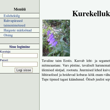
Menüü
Kurekellu
Esilehekülg
Rahvapärased
taimenimetused
Haiguste märksõnad
Otsing
Sisse logimine
Kasutaja:
Parool:
Tavaline taim Eestis. Kasvab leht- ja segamets
mitmeaastane. Vars püstine, tavaliselt harunem
ülemised süstjad, rootsuta. Juurmised lehed kuiva
lühiraolised ja hoiduvad kobaras kõik enam-vä
Tupe tipmed tagasi käändunud. Õitseb juulist sep