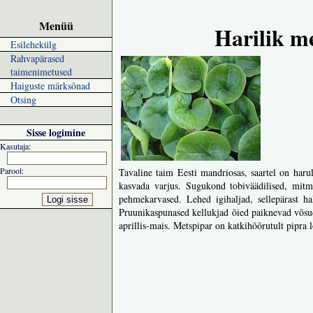
Menüü
Harilik m
Esilehekülg
Rahvapärased
taimenimetused
Haiguste märksõnad
Otsing
Sisse logimine
Kasutaja:
Parool:
Tavaline taim Eesti mandriosas, saartel on haru
kasvada varjus. Sugukond tobiväädilised, mitm
pehmekarvased. Lehed igihaljad, sellepärast h
Pruunikaspunased kellukjad õied paiknevad võsude
aprillis-mais. Metspipar on katkihõõrutult pipra