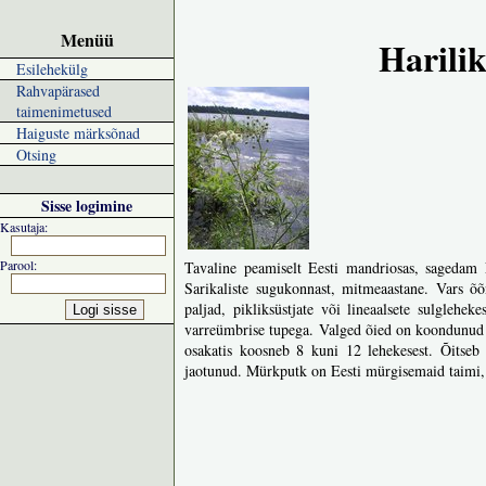
Menüü
Harili
Esilehekülg
Rahvapärased
taimenimetused
Haiguste märksõnad
Otsing
Sisse logimine
Kasutaja:
Parool:
Tavaline peamiselt Eesti mandriosas, sagedam L
Sarikaliste sugukonnast, mitmeaastane. Vars õ
paljad, pikliksüstjate või lineaalsete sulglehe
varreümbrise tupega. Valged õied on koondunud li
osakatis koosneb 8 kuni 12 lehekesest. Õitseb 
jaotunud. Mürkputk on Eesti mürgisemaid taimi,