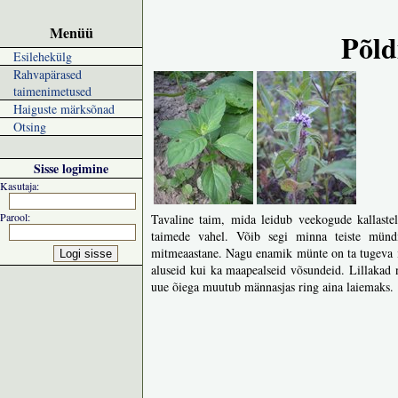
Menüü
Põl
Esilehekülg
Rahvapärased
taimenimetused
Haiguste märksõnad
Otsing
Sisse logimine
Kasutaja:
Parool:
Tavaline taim, mida leidub veekogude kallastel
taimede vahel. Võib segi minna teiste mündi
mitmeaastane. Nagu enamik münte on ta tugeva i
aluseid kui ka maapealseid võsundeid. Lillakad n
uue õiega muutub männasjas ring aina laiemaks.