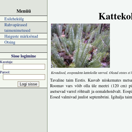
Menüü
Katteko
Esilehekülg
Rahvapärased
taimenimetused
Haiguste märksõnad
Otsing
Sisse logimine
Kasutaja:
Parool:
Kevadised, eospeadeta kattekolla varred. Oksad otstes ei
Tavaline taim Eestis. Kasvab niiskemates mets
Roomav vars võib olla üle meetri (120 cm) pik
asetsevad varrel rõhtsalt ja eemalehoidvalt. Eospä
Eosed valmivad juulist septembrini. Igihalja taim