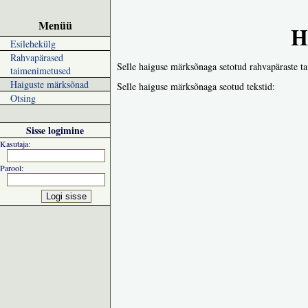
Menüü
H
Esilehekülg
Rahvapärased
Selle haiguse märksõnaga setotud rahvapäraste t
taimenimetused
Haiguste märksõnad
Selle haiguse märksõnaga seotud tekstid:
Otsing
Sisse logimine
Kasutaja:
Parool: