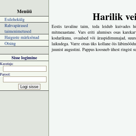
Menüü
Harilik ve
Esilehekülg
Rahvapärased
Eestis tavaline taim, teda leidub kuivades hõ
taimenimetused
mitmeaastane. Vars eriti alumises osas kareka
Haiguste märksõnad
kodarikuna, ovaalsed või äraspidimunajad, suur
Otsing
laikudega. Varre otsas üks kollane õis läbimõõd
juunist augustini. Pappus koosneb ühest ringist su
Sisse logimine
Kasutaja:
Parool: